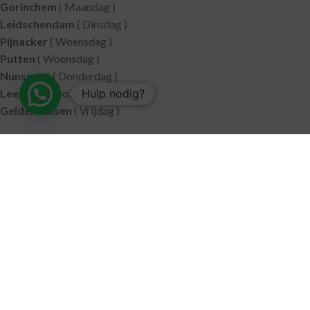
Gorinchem
( Maandag )
Leidschendam
( Dinsdag )
Pijnacker
( Woensdag )
Putten
( Woensdag )
Nunspeet
( Donderdag )
Hulp nodig?
Leerdam
( Donderdag )
Geldermalsen
( Vrijdag )
SITEMAP
Alle producten
Wie zijn wij
Aanbiedingen
Verzending
Merken
Disclaimer
Privacy policy
Algemene voorwaarden
Contact