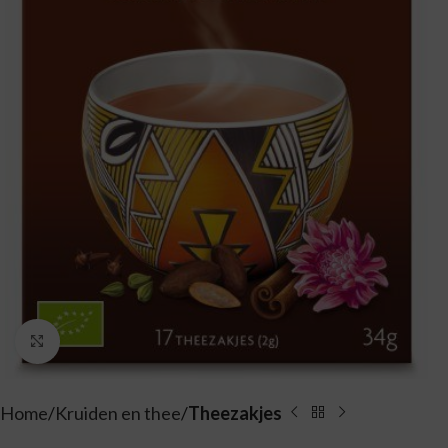
Vergroten
Home
Kruiden en thee
Theezakjes