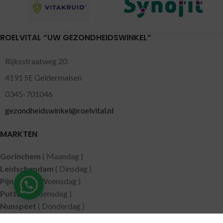
ROELVITAL “UW GEZONDHEIDSWINKEL”
Rijksstraatweg 20
4191 SE Geldermalsen
0345-701046
gezondheidswinkel@roelvital.nl
MARKTEN
Gorinchem
( Maandag )
Leidschendam
( Dinsdag )
Pijnacker
( Woensdag )
Putten
( Woensdag )
Nunspeet
( Donderdag )
Leerdam
( Donderdag )