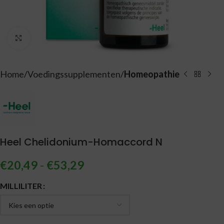
Vergroten
Home
Voedingssupplementen
Homeopathie
Heel Chelidonium-Homaccord N
€
20,49
-
€
53,29
Alternative:
MILLILITER