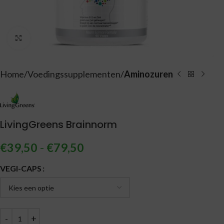
Vergroten
Home
Voedingssupplementen
Aminozuren
LivingGreens Brainnorm
€
39,50
-
€
79,50
Alternative:
VEGI-CAPS