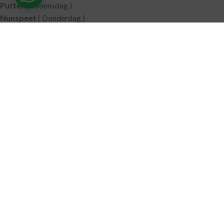
Putten
( Woensdag )
Nunspeet
( Donderdag )
Leerdam
( Donderdag )
Geldermalsen
( Vrijdag )
SITEMAP
Alle producten
Wie zijn wij
Aanbiedingen
Verzending
Merken
Disclaimer
Privacy policy
Algemene voorwaarden
Contact
© 2021 RoelVital Reform Producten | Website:
Van Suilichem
Communicatie BV