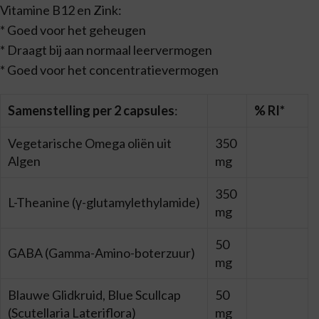
Vitamine B12 en Zink:
* Goed voor het geheugen
* Draagt bij aan normaal leervermogen
* Goed voor het concentratievermogen
Samenstelling per 2 capsules
:
% RI*
Vegetarische Omega oliën uit
350
Algen
mg
350
L-Theanine (γ-glutamylethylamide)
mg
50
GABA (Gamma-Amino-boterzuur)
mg
Blauwe Glidkruid, Blue Scullcap
50
(Scutellaria Lateriflora)
mg