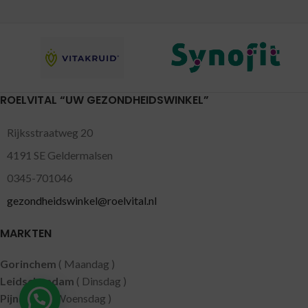
ROELVITAL “UW GEZONDHEIDSWINKEL”
Rijksstraatweg 20
4191 SE Geldermalsen
0345-701046
gezondheidswinkel@roelvital.nl
MARKTEN
Gorinchem
( Maandag )
Leidschendam
( Dinsdag )
Pijnacker
( Woensdag )