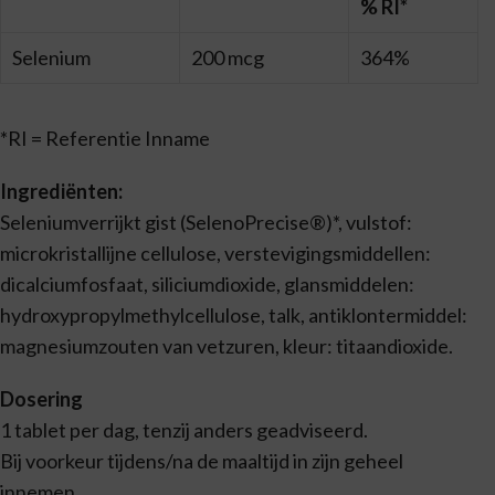
% RI*
Selenium
200 mcg
364%
*RI = Referentie Inname
Ingrediënten:
Seleniumverrijkt gist (SelenoPrecise®)*, vulstof:
microkristallijne cellulose, verstevigingsmiddellen:
dicalciumfosfaat, siliciumdioxide, glansmiddelen:
hydroxypropylmethylcellulose, talk, antiklontermiddel:
magnesiumzouten van vetzuren, kleur: titaandioxide.
Dosering
1 tablet per dag, tenzij anders geadviseerd.
Bij voorkeur tijdens/na de maaltijd in zijn geheel
innemen.