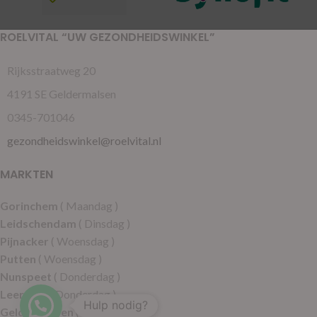
ROELVITAL “UW GEZONDHEIDSWINKEL”
Rijksstraatweg 20
4191 SE Geldermalsen
0345-701046
gezondheidswinkel@roelvital.nl
MARKTEN
Gorinchem
( Maandag )
Leidschendam
( Dinsdag )
Pijnacker
( Woensdag )
Putten
( Woensdag )
Nunspeet
( Donderdag )
Leerdam
( Donderdag )
Hulp nodig?
Geldermalsen
( Vrijdag )