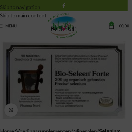
Skip to navigation
Skip to main content
0
MENU
€
0,00
Vergroten
Home
Voedingssupplementen
Mineralen
Selenium