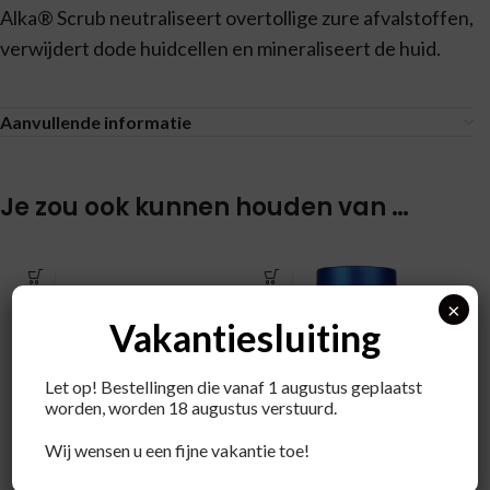
Alka® Scrub neutraliseert overtollige zure afvalstoffen,
verwijdert dode huidcellen en mineraliseert de huid.
Aanvullende informatie
Je zou ook kunnen houden van …
×
Vakantiesluiting
Let op! Bestellingen die vanaf 1 augustus geplaatst
worden, worden 18 augustus verstuurd.
Wij wensen u een fijne vakantie toe!
Alka Basische
Alka Basische Deo