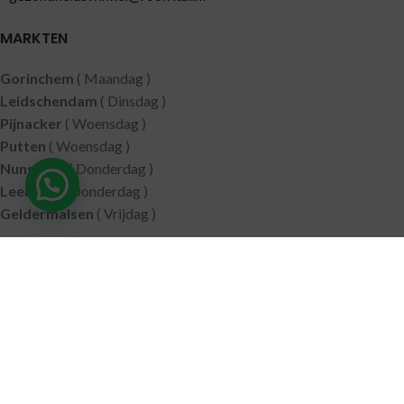
MARKTEN
Gorinchem
( Maandag )
Leidschendam
( Dinsdag )
Pijnacker
( Woensdag )
Putten
( Woensdag )
Nunspeet
( Donderdag )
Leerdam
( Donderdag )
Geldermalsen
( Vrijdag )
SITEMAP
Alle producten
Wie zijn wij
Aanbiedingen
Verzending
Merken