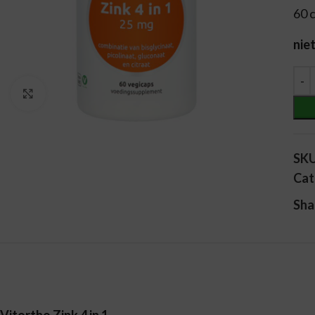
60 
nie
Alt
Vergroten
SK
Cat
Sha