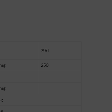
%RI
 mg
250
 mg
mg
mg