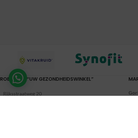
Hulp nodig?
ROELVITAL “UW GEZONDHEIDSWINKEL”
MA
Gor
Rijksstraatweg 20
Lei
4191 SE Geldermalsen
Pijn
0345-701046
Put
Nun
gezondheidswinkel@roelvital.nl
Lee