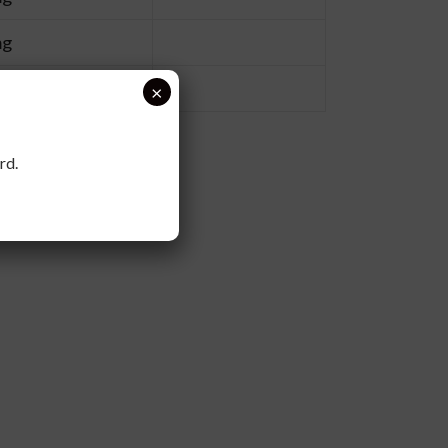
mg
×
rd.