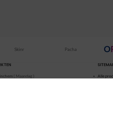
Skinr
Pacha
RKTEN
SITEMA
inchem
( Maandag )
Alle pro
dschendam
( Dinsdag )
Aanbied
acker
( Woensdag )
Merken
ten
( Woensdag )
Privacy 
speet
( Donderdag )
Contact
rdam
( Donderdag )