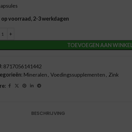
capsules
t op voorraad, 2-3 werkdagen
ernative:
TOEVOEGEN AAN WINKE
U:
8717056141442
egorieën:
Mineralen
,
Voedingssupplementen
,
Zink
re:
BESCHRIJVING