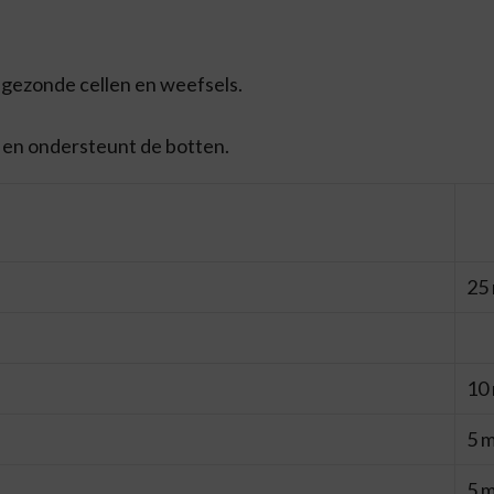
 gezonde cellen en weefsels.
 en ondersteunt de botten.
25
10
5 
5 