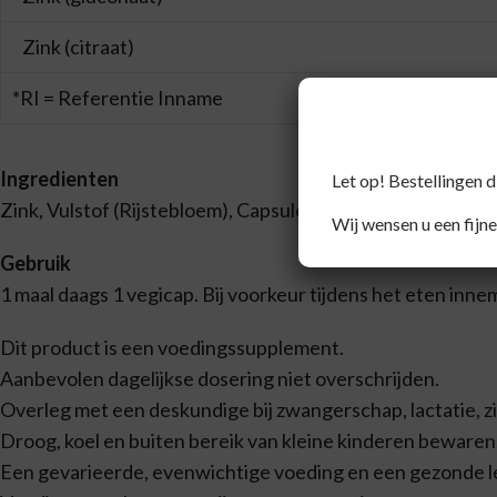
Zink (citraat)
*RI = Referentie Inname
Ingredienten
Let op! Bestellingen 
Zink, Vulstof (Rijstebloem), Capsulewand (Hydroxypropylm
Wij wensen u een fijne
Gebruik
1 maal daags 1 vegicap. Bij voorkeur tijdens het eten inne
Dit product is een voedingssupplement.
Aanbevolen dagelijkse dosering niet overschrijden.
Overleg met een deskundige bij zwangerschap, lactatie, z
Droog, koel en buiten bereik van kleine kinderen bewaren
Een gevarieerde, evenwichtige voeding en een gezonde lev