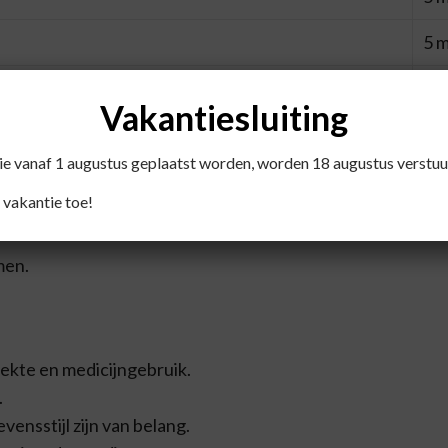
5 
Vakantiesluiting
die vanaf 1 augustus geplaatst worden, worden 18 augustus verstuu
ethylcellulose), Antiklontermiddel (Rijstconcentraat).
 vakantie toe!
men.
iekte en medicijngebruik.
.
ensstijl zijn van belang.