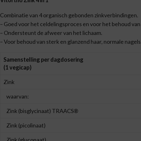
Vitortho Zink 4 in 1
Combinatie van 4 organisch gebonden zinkverbindingen.
– Goed voor het celdelingsproces en voor het behoud van
– Ondersteunt de afweer van het lichaam.
– Voor behoud van sterk en glanzend haar, normale nagels
Samenstelling per dagdosering
(1 vegicap)
Zink
waarvan:
Zink (bisglycinaat) TRAACS®
Zink (picolinaat)
Zink (gluconaat)