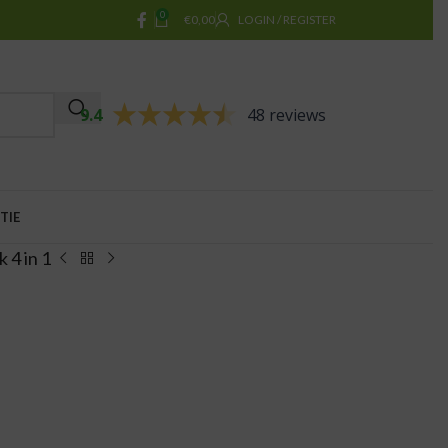
0
€
0,00
LOGIN / REGISTER
9.4
48 reviews
TIE
 4 in 1