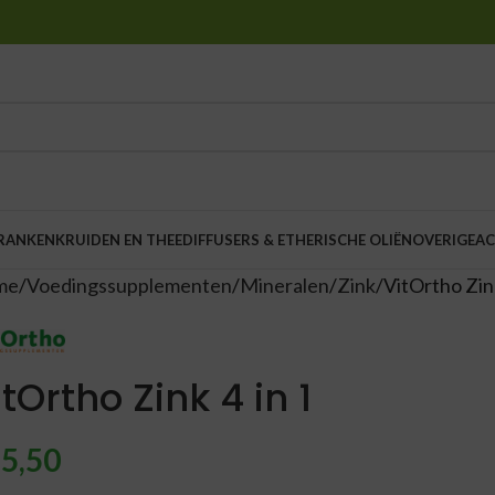
DRANKEN
KRUIDEN EN THEE
DIFFUSERS & ETHERISCHE OLIËN
OVERIGE
AC
me
Voedingssupplementen
Mineralen
Zink
VitOrtho Zink
itOrtho Zink 4 in 1
5,50