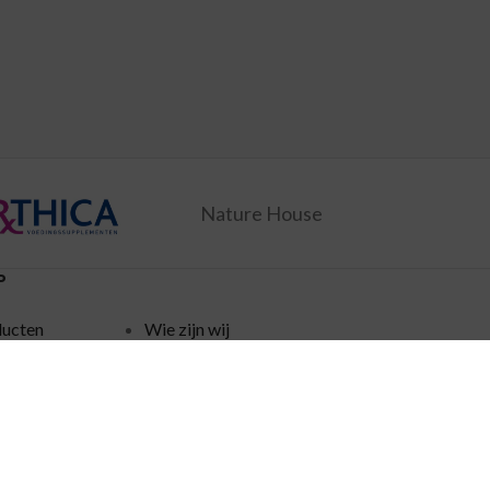
Nature House
P
ducten
Wie zijn wij
ingen
Verzending
Disclaimer
policy
Algemene voorwaarden