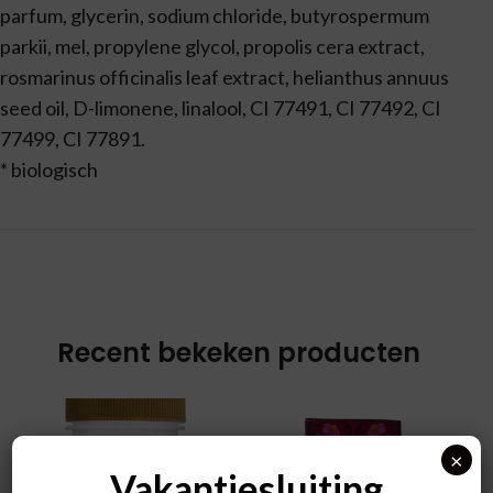
parfum, glycerin, sodium chloride, butyrospermum
parkii, mel, propylene glycol, propolis cera extract,
rosmarinus officinalis leaf extract, helianthus annuus
seed oil, D-limonene, linalool, CI 77491, CI 77492, CI
77499, CI 77891.
* biologisch
Recent bekeken producten
×
Vakantiesluiting