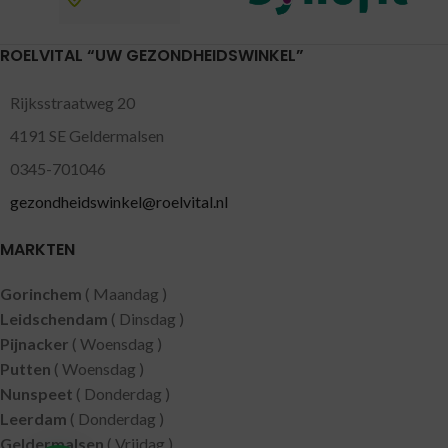
ROELVITAL “UW GEZONDHEIDSWINKEL”
Rijksstraatweg 20
4191 SE Geldermalsen
0345-701046
gezondheidswinkel@roelvital.nl
MARKTEN
Gorinchem
( Maandag )
Leidschendam
( Dinsdag )
Pijnacker
( Woensdag )
Putten
( Woensdag )
Nunspeet
( Donderdag )
Leerdam
( Donderdag )
Geldermalsen
( Vrijdag )