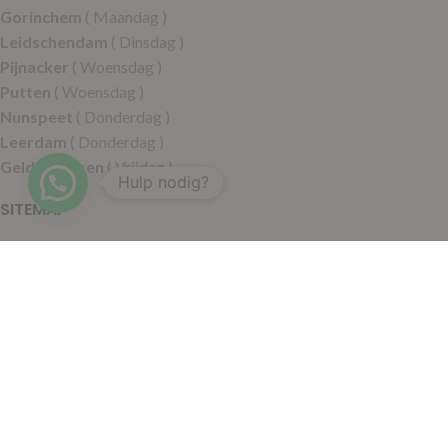
Gorinchem
( Maandag )
Leidschendam
( Dinsdag )
Pijnacker
( Woensdag )
Putten
( Woensdag )
Nunspeet
( Donderdag )
Leerdam
( Donderdag )
Geldermalsen
( Vrijdag )
Hulp nodig?
SITEMAP
Alle producten
Wie zijn wij
Aanbiedingen
Verzending
Merken
Disclaimer
Privacy policy
Algemene voorwaarden