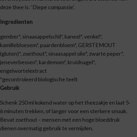
deze thee is: ‘Diepe compassie’.
Ingredienten
gember*, sinaasappelschil*, kaneel*, venkel*,
kamillebloesem*, paardenbloem*, GERSTEMOUT
(gluten)*, zoethout*, sinaasappel olie*, zwarte peper*,
jeneverbessen*, kardemom*, kruidnagel*,
engelwortelextract
*gecontroleerd biologische teelt
Gebruik
Schenk 250 ml kokend water op het theezakje en laat 5-
6 minuten trekken, of langer voor een sterkere smaak.
Bevat zoethout – mensen met een hoge bloeddruk
dienen overmatig gebruik te vermijden.