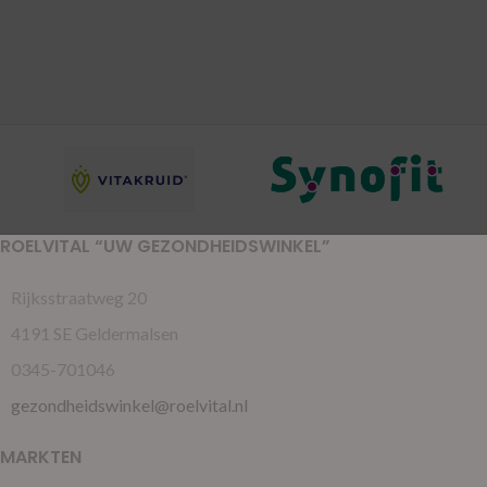
ROELVITAL “UW GEZONDHEIDSWINKEL”
Rijksstraatweg 20
4191 SE Geldermalsen
0345-701046
gezondheidswinkel@roelvital.nl
MARKTEN