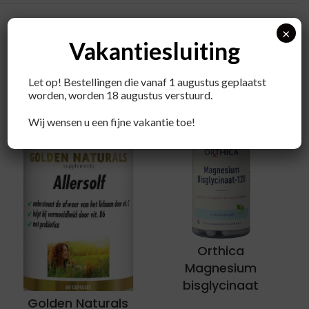
×
Vakantiesluiting
Recent bekeken producten
Let op! Bestellingen die vanaf 1 augustus geplaatst
worden, worden 18 augustus verstuurd.
Wij wensen u een fijne vakantie toe!
Orthica
Magnesium
bisglycinaat
Golden Naturals