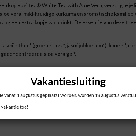
n een kop yogi tea® White Tea with Aloe Vera, verzorg je je 
aloë vera, mild-kruidige kurkuma en aromatische kamille
graag een extra kopje van drinkt. De essentie van deze thee
jasmijn thee* (groene thee*, jasmijnbloesem*), kaneel*, roze
l geconcentreerde aloe vera gel*.
Vakantiesluiting
nuten trekken, of langer voor een sterkere smaak. Voeg n
die vanaf 1 augustus geplaatst worden, worden 18 augustus verstuu
 vakantie toe!