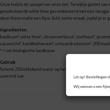
Onze huid is de spiegel van onze ziel. Terwijl je geniet va
geselecteerde witte thee gecombineerd met een vleugje 
deze theecreatie een fijne, licht zoete smaak, zodat je er 
Ingredienten:
basilicum*, witte thee*, citroenverbena*, zoethout*, groene 
cacaoschil*, kamillebloesem*, schisandra bessen*, 200 maa
* = van biologische landbouw
Gebruik
Schenk 250 ml kokend water op het theezakje en laat 7 mi
zoetstof toe.
Let op! Bestellingen 
Wij wensen u een fijne