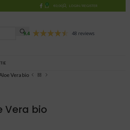
0
€
0,00
LOGIN / REGISTER
9.4
48 reviews
TIE
Aloe Vera bio
e Vera bio