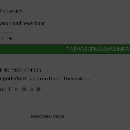
theezakjes
 voorraad leverbaar
ernative:
TOEVOEGEN AAN WINKE
U:
4012824404335
egorieën:
Kruiden en thee
,
Theezakjes
re:
BESCHRIJVING