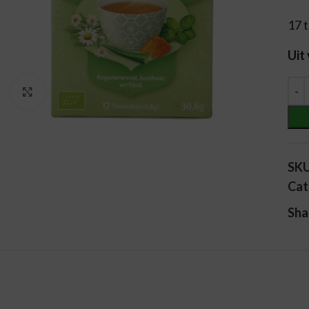
17 
Uit
Alt
Vergroten
SK
Cat
Sha