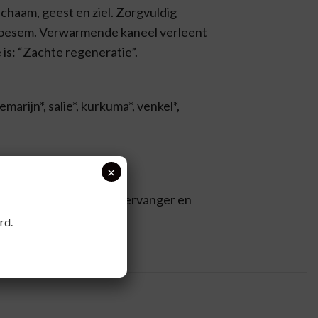
lichaam, geest en ziel. Zorgvuldig
bloesem. Verwarmende kaneel verleent
 is: “Zachte regeneratie”.
marijn*, salie*, kurkuma*, venkel*,
×
aar smaak melk of melkvervanger en
rd.