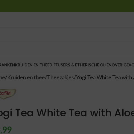
DRANKEN
KRUIDEN EN THEE
DIFFUSERS & ETHERISCHE OLIËN
OVERIGE
AC
me
Kruiden en thee
Theezakjes
Yogi Tea White Tea with 
ogi Tea White Tea with Alo
,99