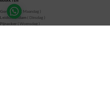
MARKTEN
Gorinchem
( Maandag )
Leidschendam
( Dinsdag )
Pijnacker
( Woensdag )
Putten
( Woensdag )
Nunspeet
( Donderdag )
Leerdam
( Donderdag )
Geldermalsen
( Vrijdag )
SITEMAP
Alle producten
Wie zijn wij
Aanbiedingen
Verzending
Merken
Disclaimer
Privacy policy