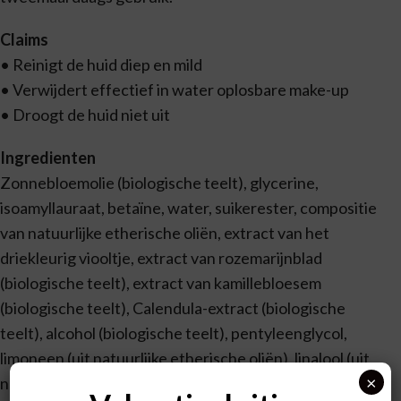
Claims
• Reinigt de huid diep en mild
• Verwijdert effectief in water oplosbare make-up
• Droogt de huid niet uit
Ingredienten
Zonnebloemolie (biologische teelt), glycerine,
isoamyllauraat, betaïne, water, suikerester, compositie
van natuurlijke etherische oliën, extract van het
driekleurig viooltje, extract van rozemarijnblad
(biologische teelt), extract van kamillebloesem
(biologische teelt), Calendula-extract (biologische
teelt), alcohol (biologische teelt), pentyleenglycol,
limoneen (uit natuurlijke etherische oliën), linalool (uit
×
natuurlijke etherische oliën), benzylbenzoaat (uit