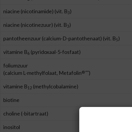
niacine (nicotinamide) (vit. B
)
3
niacine (nicotinezuur) (vit. B
)
3
pantotheenzuur (calcium-D-pantothenaat) (vit. B
)
5
vitamine B
(pyridoxaal-5-fosfaat)
6
foliumzuur
(calcium L-methylfolaat, Metafolin
)
®**
vitamine B
(methylcobalamine)
12
biotine
choline (-bitartraat)
inositol