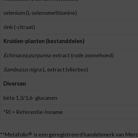
selenium (L-selenomethionine)
zink (-citraat)
Kruiden-planten (bestanddelen)
Echinacea purpurea
extract (rode zonnehoed)
Sambucus nigra L.
extract (vlierbes)
Diversen
bèta 1,3/1,6- glucanen
*RI = Referentie-Inname
**Metafolin
is een geregistreerd handelsmerk van Mer
®