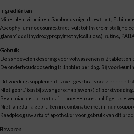
Ingrediënten
Mineralen, vitaminen, Sambucus nigra L. extract, Echinace
Ascophyllum nodosumextract, vulstof (microkristallijne ce
glansmiddel (hydroxypropylmethylcellulose), rutine, PABA
Gebruik
De aanbevolen dosering voor volwassenen is 2 tabletten p
De onderhoudsdosering is 1 tablet per dag. Bij voorkeur in
Dit voedingssupplement is niet geschikt voor kinderen tot 
Niet gebruiken bij zwangerschap(swens) of borstvoeding.
Bevat niacine dat kort na inname een onschuldige rode ver
Niet langdurig gebruiken in combinatie met immunosuppre
Raadpleeg uw arts of apotheker vóór gebruik van dit produ
Bewaren