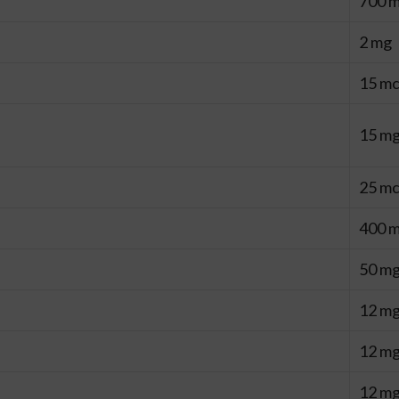
700 
2 mg
15 m
15 mg
25 m
400 
50 m
12 m
12 m
12 m