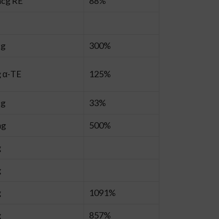
mcg
RE
88%
cg
300%
 α-TE
125%
cg
33%
mg
500%
g
g
g
1091%
g
857%