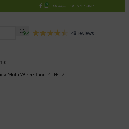
0
€
0,00
LOGIN / REGISTER
9.4
48 reviews
TIE
ica Multi Weerstand