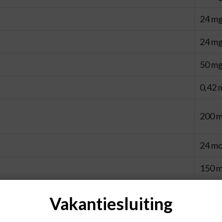
24 m
24 m
50 m
0,42 
200 
24 m
150 
50 m
Vakantiesluiting
50 m