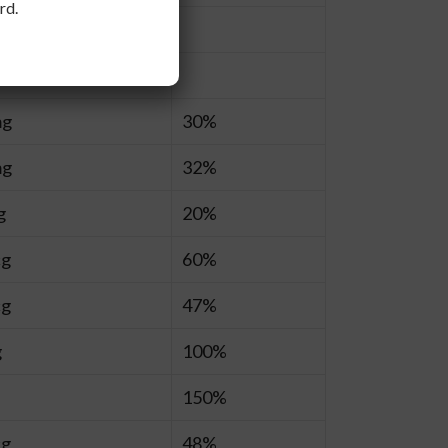
rd.
g
mg
30%
mg
32%
g
20%
cg
60%
cg
47%
g
100%
150%
g
48%