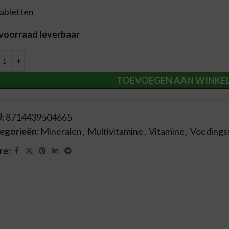
tabletten
 voorraad leverbaar
ernative:
TOEVOEGEN AAN WINKE
U:
8714439504665
egorieën:
Mineralen
,
Multivitamine
,
Vitamine
,
Voedings
re: