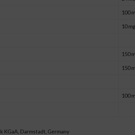
100 
10 m
150 
150 
100 
ck KGaA, Darmstadt, Germany