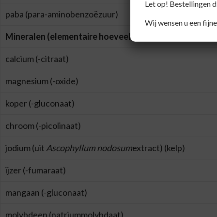
Let op! Bestellingen 
paba (para-aminobenzoëzuur)
Wij wensen u een fijne
Mineralen (elementaire hoeveelheid)
calcium (-citraat)
magnesium (-oxide)
koper (-gluconaat)
chroom (-picolinaat)
jodium (uit
Ascophyllum
nodosum
extract) (kelp)
ijzer (-fumaraat)
mangaan (-gluconaat)
molybdeen (natriummolybdaat)