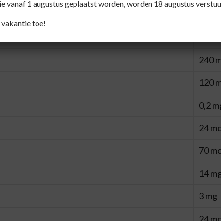
die vanaf 1 augustus geplaatst worden, worden 18 augustus verstuu
12 m
 vakantie toe!
240 
120 
0,2 m
24 m
70 m
14 m
3 mg
24
mc