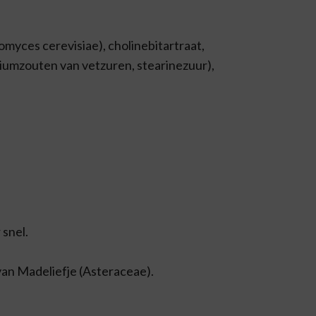
omyces cerevisiae), cholinebitartraat,
esiumzouten van vetzuren, stearinezuur),
 snel.
van Madeliefje (Asteraceae).