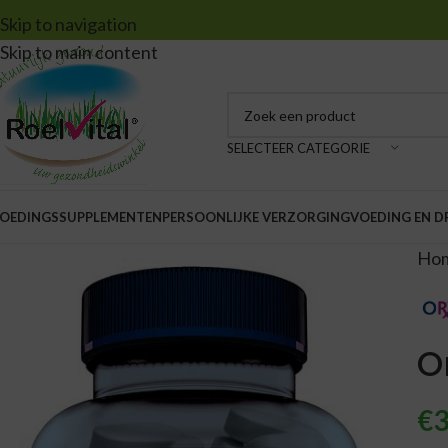
Skip to navigation
Skip to main content
SELECTEER CATEGORIE
OEDINGSSUPPLEMENTEN
PERSOONLIJKE VERZORGING
VOEDING EN 
Ho
O
€
3