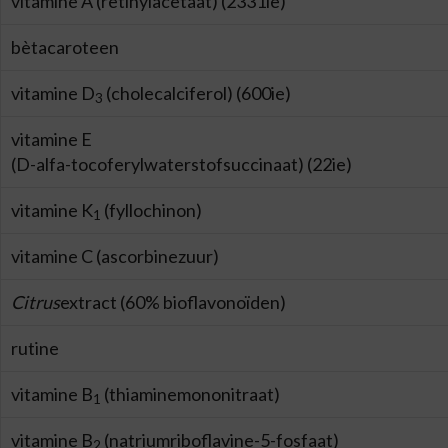
vitamine A (retinylacetaat) (2331ie)
bètacaroteen
vitamine D
(cholecalciferol) (600ie)
3
vitamine E
(D-alfa-tocoferylwaterstofsuccinaat) (22ie)
vitamine K
(fyllochinon)
1
vitamine C (ascorbinezuur)
Citrus
extract (60% bioflavonoïden)
rutine
vitamine B
(thiaminemononitraat)
1
vitamine B
(natriumriboflavine-5-fosfaat)
2