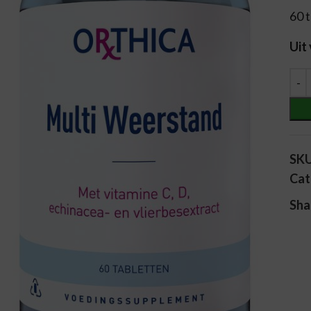
60 
Uit
Alt
SK
Cat
Sha