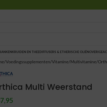
DRANKEN
KRUIDEN EN THEE
DIFFUSERS & ETHERISCHE OLIËN
OVERIGE
AC
me
Voedingssupplementen
Vitamine
Multivitamine
Orth
rthica Multi Weerstand
7,95