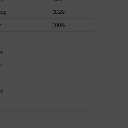
mcg
182%
g
100%
mg
mg
mg