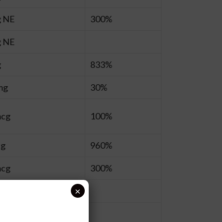
g NE
300%
g NE
g
833%
mg
30%
mcg
100%
cg
960%
mcg
300%
×
g
g