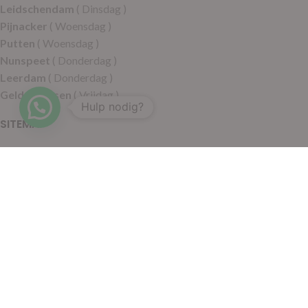
Leidschendam
( Dinsdag )
Pijnacker
( Woensdag )
Putten
( Woensdag )
Nunspeet
( Donderdag )
Leerdam
( Donderdag )
Geldermalsen
( Vrijdag )
Hulp nodig?
SITEMAP
Alle producten
Wie zijn wij
Aanbiedingen
Verzending
Merken
Disclaimer
Privacy policy
Algemene voorwaarden
Contact
© 2021 RoelVital Reform Producten | Website:
Van Suilichem