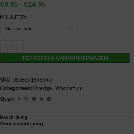
€
9,95
-
€
24,95
Alternative:
MILLILITER
TOEVOEGEN AAN WINKELWAGEN
SKU:
0806891546340
Categorieën:
Overige
,
Wasparfum
Share:
Beschrijving
Geur beschrijving