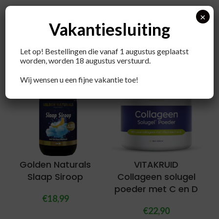
×
Vakantiesluiting
Recent bekeken producten
Let op! Bestellingen die vanaf 1 augustus geplaatst
worden, worden 18 augustus verstuurd.
Wij wensen u een fijne vakantie toe!
Golden Naturals
VITAKRUID
Slaap Siroop
Collageen solugel
poeder met C en D
€
18,99
€
22,90