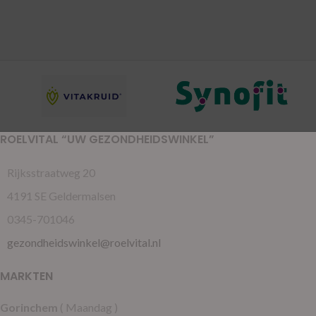
ROELVITAL “UW GEZONDHEIDSWINKEL”
Rijksstraatweg 20
4191 SE Geldermalsen
0345-701046
gezondheidswinkel@roelvital.nl
MARKTEN
Gorinchem
( Maandag )