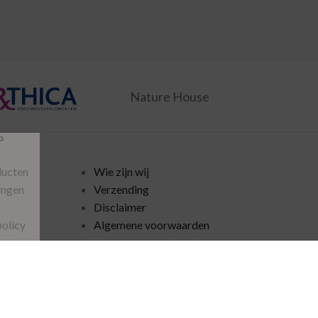
Nature House
P
ducten
Wie zijn wij
ingen
Verzending
Disclaimer
policy
Algemene voorwaarden