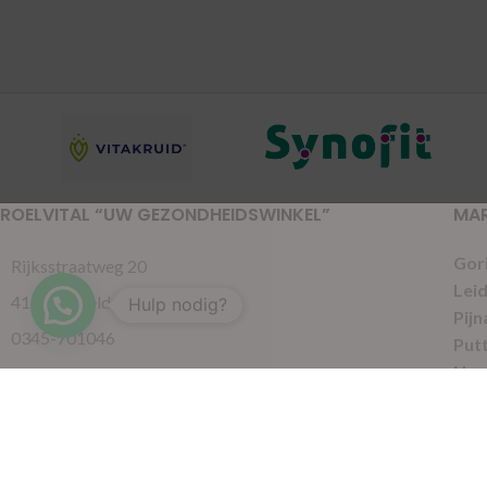
ROELVITAL “UW GEZONDHEIDSWINKEL”
MA
Gor
Rijksstraatweg 20
Lei
4191 SE Geldermalsen
Hulp nodig?
Pijn
0345-701046
Put
Nun
gezondheidswinkel@roelvital.nl
Lee
Gel
© 2021 RoelVital Reform Producten | Website:
Van Suilichem Commun