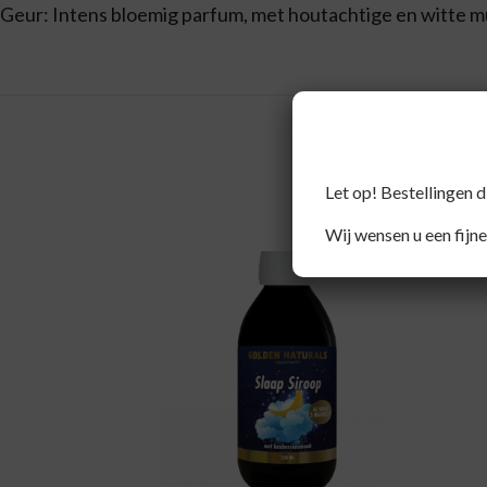
Geur: Intens bloemig parfum, met houtachtige en witte 
Let op! Bestellingen 
Wij wensen u een fijne