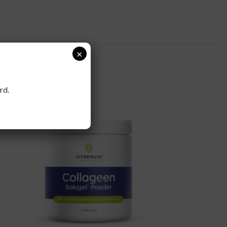
×
rd.