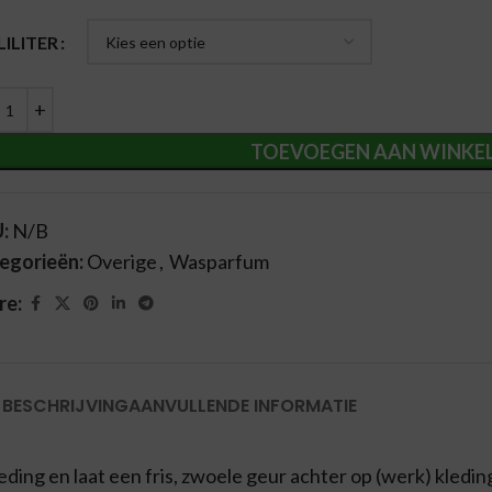
ernative:
LILITER
TOEVOEGEN AAN WINKE
U:
N/B
egorieën:
Overige
,
Wasparfum
re:
BESCHRIJVING
AANVULLENDE INFORMATIE
ding en laat een fris, zwoele geur achter op (werk) kleding