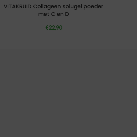
VITAKRUID Collageen solugel poeder
met C en D
€
22,90