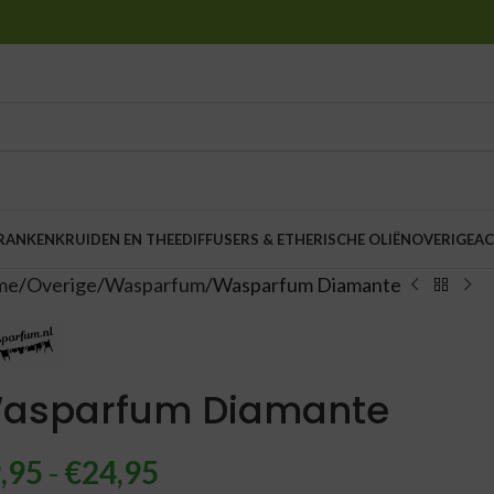
DRANKEN
KRUIDEN EN THEE
DIFFUSERS & ETHERISCHE OLIËN
OVERIGE
AC
me
Overige
Wasparfum
Wasparfum Diamante
asparfum Diamante
,95
-
€
24,95