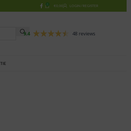
0
€
0,00
LOGIN / REGISTER
9.4
48 reviews
TIE