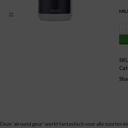
Alt
MIL
Vergroten
SK
Cat
Sha
Deze ‘alround geur’ werkt fantastisch voor alle soorten kle