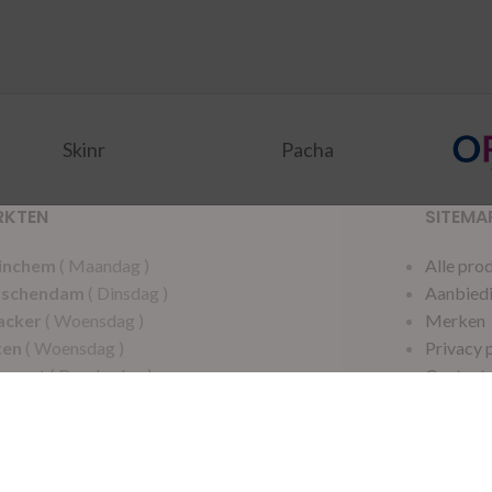
Skinr
Pacha
RKTEN
SITEMA
inchem
( Maandag )
Alle pro
dschendam
( Dinsdag )
Aanbied
acker
( Woensdag )
Merken
ten
( Woensdag )
Privacy 
speet
( Donderdag )
Contact
rdam
( Donderdag )
dermalsen
( Vrijdag )
icatie BV