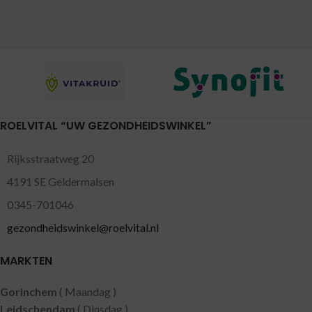
ROELVITAL “UW GEZONDHEIDSWINKEL”
Rijksstraatweg 20
4191 SE Geldermalsen
0345-701046
gezondheidswinkel@roelvital.nl
MARKTEN
Gorinchem
( Maandag )
Leidschendam
( Dinsdag )