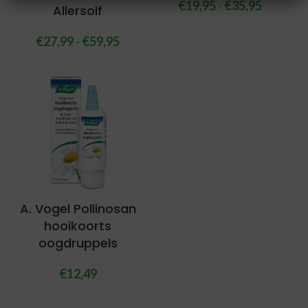
€
19,95
-
€
35,95
Allersolf
€
27,99
-
€
59,95
A. Vogel Pollinosan
hooikoorts
oogdruppels
€
12,49