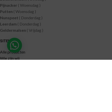
Pijnacker
( Woensdag )
Putten
( Woensdag )
Nunspeet
( Donderdag )
Leerdam
( Donderdag )
Geldermalsen
( Vrijdag )
SITEMAP
Alle producten
Wie zijn wij
Aanbiedingen
Verzending
Merken
Disclaimer
Privacy policy
Algemene voorwaarden
Contact
© 2021 RoelVital Reform Producten | Website:
Van Suilichem