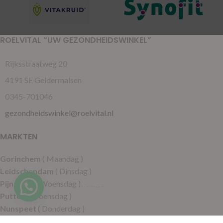
ROELVITAL “UW GEZONDHEIDSWINKEL”
Rijksstraatweg 20
4191 SE Geldermalsen
0345-701046
gezondheidswinkel@roelvital.nl
MARKTEN
Gorinchem
( Maandag )
Leidschendam
( Dinsdag )
Pijnacker
( Woensdag )
Hulp nodig?
Putten
( Woensdag )
Nunspeet
( Donderdag )
Leerdam
( Donderdag )