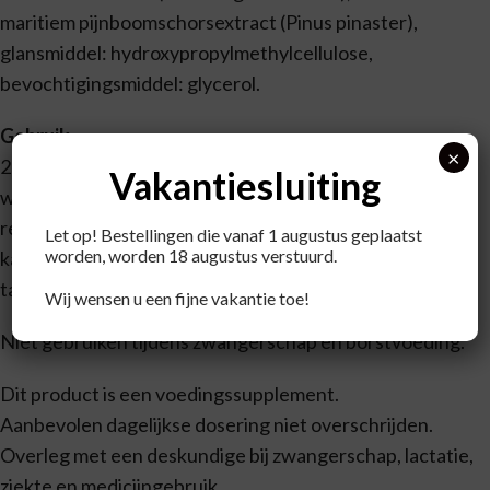
maritiem pijnboomschorsextract (Pinus pinaster),
glansmiddel: hydroxypropylmethylcellulose,
bevochtigingsmiddel: glycerol.
Gebruik
×
2 tabletten verdeeld over de dag bij een maaltijd met
Vakantiesluiting
water innemen, of zoals geadviseerd. Bij onvoldoende
resultaat
Let op! Bestellingen die vanaf 1 augustus geplaatst
worden, worden 18 augustus verstuurd.
kan de dosering tijdelijk verhoogd worden naar 4 (2 x 2)
tabletten per dag.
Wij wensen u een fijne vakantie toe!
Niet gebruiken tijdens zwangerschap en borstvoeding.
Dit product is een voedingssupplement.
Aanbevolen dagelijkse dosering niet overschrijden.
Overleg met een deskundige bij zwangerschap, lactatie,
ziekte en medicijngebruik.