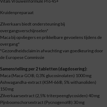
Vitals Vrouwenformule Pro 45+
Kruidenpreparaat
Zilverkaars biedt ondersteuning bij
overgangsverschijnselen*
Maca bij opvliegers en prikkelbare gevoelens tijdens de
overgang*
*Gezondheidsclaim in afwachting van goedkeuring door
de Europese Commissie
Samenstelling per 2 tabletten (dagdosering):
Maca (Maca-GO®, 0,3% glucosinolaten) 1000 mg
Ashwagandha-extract (KSM-66®, 5% withanoliden)
150 mg
Zilverkaarsextract (2,5% triterpeenglycosiden) 40 mg
Pijnboomschorsextract (Pycnogenol®) 30 mg