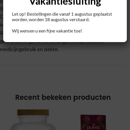
Vakantiesluiting
gevarieerde voeding.
Buiten bereik van jonge kinderen houden.
Let op! Bestellingen die vanaf 1 augustus geplaatst
Droog, afgesloten en bij kamertemperatuur bewaren,
worden, worden 18 augustus verstuurd.
tenzij anders geadviseerd op het etiket.
Wij wensen u een fijne vakantie toe!
Raadpleeg een deskundige alvorens supplementen te
gebruiken in geval van zwangerschap, lactatie,
medicijngebruik en ziekte.
Recent bekeken producten