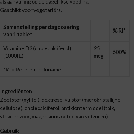
als aanvulling op de dagelijkse voeding.
Geschikt voor vegetariërs.
Samenstelling per dagdosering
% RI*
van 1 tablet:
Vitamine D3 (cholecalciferol)
25
500%
(1000IE)
mcg
*RI = Referentie-Inname
Ingrediënten
Zoetstof (xylitol), dextrose, vulstof (microkristallijne
cellulose), cholecalciferol, antiklontermiddel (talk,
stearinezuur, magnesiumzouten van vetzuren).
Gebruik