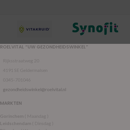
ROELVITAL “UW GEZONDHEIDSWINKEL”
Rijksstraatweg 20
4191 SE Geldermalsen
0345-701046
gezondheidswinkel@roelvital.nl
MARKTEN
Gorinchem
( Maandag )
Leidschendam
( Dinsdag )