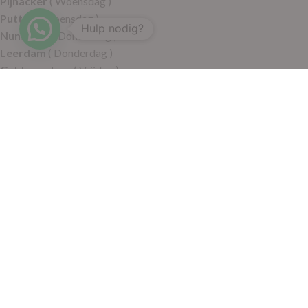
Pijnacker
( Woensdag )
Putten
( Woensdag )
Hulp nodig?
Nunspeet
( Donderdag )
Leerdam
( Donderdag )
Geldermalsen
( Vrijdag )
SITEMAP
Alle producten
Wie zijn wij
Aanbiedingen
Verzending
Merken
Disclaimer
Privacy policy
Algemene voorwaarden
Contact
© 2021 RoelVital Reform Producten | Website:
Van Suilichem
Communicatie BV