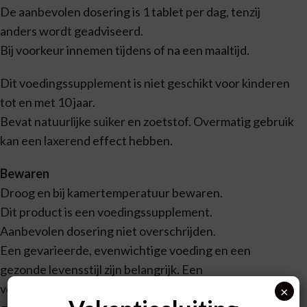
De aanbevolen dosering is 1 tablet per dag, tenzij
anders wordt geadviseerd.
Bij voorkeur innemen tijdens of na een maaltijd.
Dit voedingssupplement is niet geschikt voor kinderen
tot en met 10 jaar.
Bevat natuurlijke suiker en zoetstof. Overmatig gebruik
kan een laxerend effect hebben.
Bewaren
Droog en bij kamertemperatuur bewaren.
Dit product is een voedingssupplement.
Aanbevolen dosering niet overschrijden.
Een gevarieerde, evenwichtige voeding en een
gezonde levensstijl zijn belangrijk. Een
voedingssupplement is geen vervanging van een
×