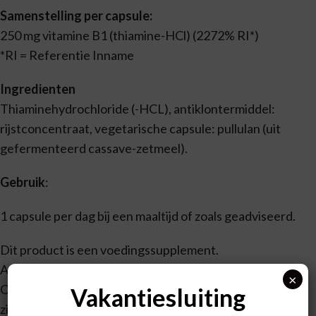
Samenstelling per capsule:
250 mg vitamine B1 (thiamine-HCl) (2272% RI*)
*RI = Referentie Inname
Ingredienten
Thiaminehydrochloride (-HCL), antiklontermiddel:
rijstconcentraat, vegetarische capsule: pullulan (uit
gefermenteerd cassave-zetmeel).
Gebruik
:
1 capsule per dag bij een maaltijd of zoals geadviseerd.
Dit product is een voedingssupplement.
Aanbevolen dagelijkse dosering niet overschrijden.
×
Overleg met een deskundige bij zwangerschap, lactatie,
Vakantiesluiting
ziekte en medicijngebruik.