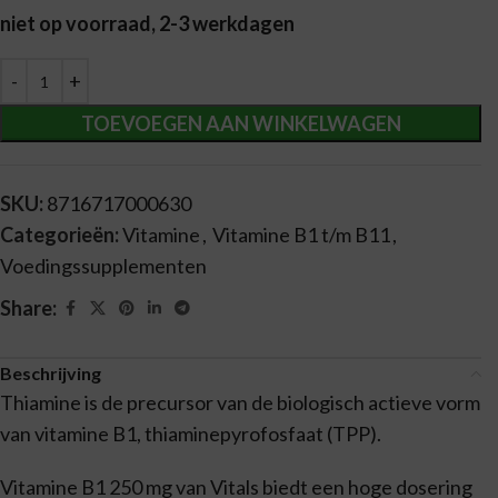
niet op voorraad, 2-3 werkdagen
Alternative:
TOEVOEGEN AAN WINKELWAGEN
SKU:
8716717000630
Categorieën:
Vitamine
,
Vitamine B1 t/m B11
,
Voedingssupplementen
Share:
Beschrijving
Thiamine is de precursor van de biologisch actieve vorm
van vitamine B1, thiaminepyrofosfaat (TPP).
Vitamine B1 250 mg van Vitals biedt een hoge dosering