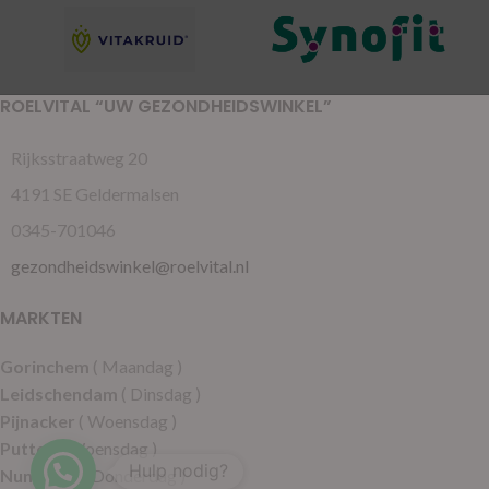
ROELVITAL “UW GEZONDHEIDSWINKEL”
Rijksstraatweg 20
4191 SE Geldermalsen
0345-701046
gezondheidswinkel@roelvital.nl
MARKTEN
Gorinchem
( Maandag )
Leidschendam
( Dinsdag )
Pijnacker
( Woensdag )
Putten
( Woensdag )
Hulp nodig?
Nunspeet
( Donderdag )