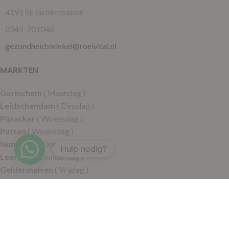
4191 SE Geldermalsen
0345-701046
gezondheidswinkel@roelvital.nl
MARKTEN
Gorinchem
( Maandag )
Leidschendam
( Dinsdag )
Pijnacker
( Woensdag )
Putten
( Woensdag )
Nunspeet
( Donderdag )
Hulp nodig?
Leerdam
( Donderdag )
Geldermalsen
( Vrijdag )
SITEMAP
Alle producten
Wie zijn wij