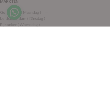
MARKTEN
Hulp nodig?
Gorinchem
( Maandag )
Leidschendam
( Dinsdag )
Pijnacker
( Woensdag )
Putten
( Woensdag )
Nunspeet
( Donderdag )
Leerdam
( Donderdag )
Geldermalsen
( Vrijdag )
SITEMAP
Alle producten
Wie zijn wij
Aanbiedingen
Verzending
Merken
Disclaimer
Privacy policy