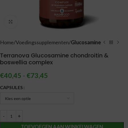
Vergroten
Home
Voedingssupplementen
Glucosamine
Terranova Glucosamine chondroitin &
boswellia complex
€
40,45
-
€
73,45
Alternative:
CAPSULES
TOEVOEGEN AAN WINKELWAGEN