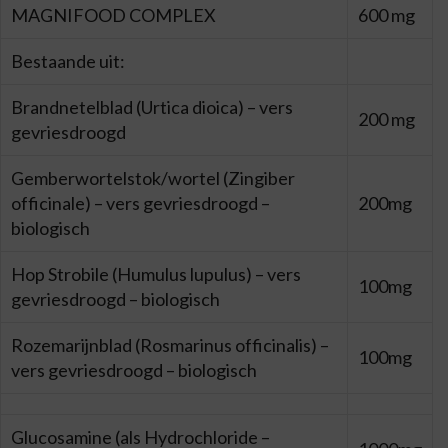
MAGNIFOOD COMPLEX
600 mg
Bestaande uit:
Brandnetelblad (Urtica dioica) – vers
200 mg
gevriesdroogd
Gemberwortelstok/wortel (Zingiber
officinale) – vers gevriesdroogd –
200mg
biologisch
Hop Strobile (Humulus lupulus) – vers
100mg
gevriesdroogd – biologisch
Rozemarijnblad (Rosmarinus officinalis) –
100mg
vers gevriesdroogd – biologisch
Glucosamine (als Hydrochloride –