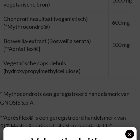
1000mg
vegetarische bron)
Chondroïtinesulfaat (veganistisch)
600 mg
[*Mythrocondro®)
Boswellia-extract (Boswellia serata)
100 mg
[**AprèsFlex®]
Vegetarische capsulehuls
(hydroxypropylmethylcellulose)
* Mythocondro is een geregistreerd handelsmerk van
GNOSIS S.p.A.
**AprèsFlex® is een geregistreerd handelsmerk van
PLT Health Solutions-Laila Nutraceuticals LLC.
×