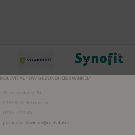
ROELVITAL “UW GEZONDHEIDSWINKEL”
Rijksstraatweg 20
4191 SE Geldermalsen
0345-701046
gezondheidswinkel@roelvital.nl