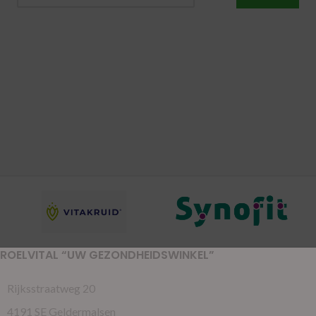
ROELVITAL “UW GEZONDHEIDSWINKEL”
Rijksstraatweg 20
4191 SE Geldermalsen