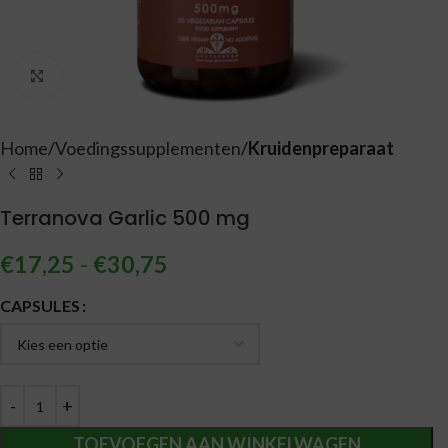
Vergroten
Home
Voedingssupplementen
Kruidenpreparaat
Terranova Garlic 500 mg
€
17,25
-
€
30,75
Alternative:
CAPSULES
TOEVOEGEN AAN WINKELWAGEN