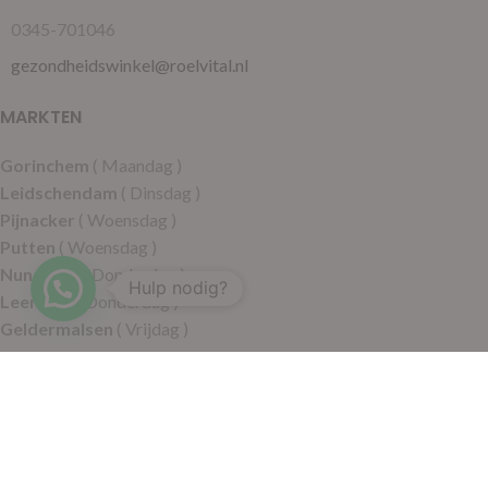
0345-701046
gezondheidswinkel@roelvital.nl
MARKTEN
Gorinchem
( Maandag )
Leidschendam
( Dinsdag )
Pijnacker
( Woensdag )
Putten
( Woensdag )
Nunspeet
( Donderdag )
Hulp nodig?
Leerdam
( Donderdag )
Geldermalsen
( Vrijdag )
SITEMAP
Alle producten
Wie zijn wij
Aanbiedingen