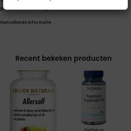
gevarieerde voeding.
Aanvullende informatie
Recent bekeken producten
Orthica