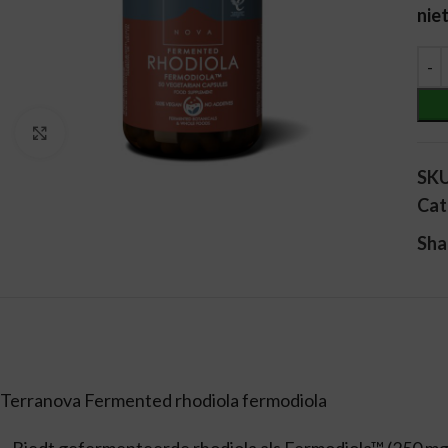
nie
Alt
Vergroten
SK
Cat
Sha
Terranova Fermented rhodiola fermodiola