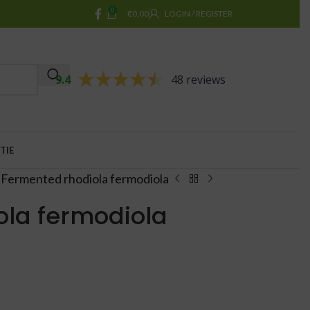
0
€
0,00
LOGIN / REGISTER
9.4
48 reviews
TIE
 Fermented rhodiola fermodiola
ola fermodiola