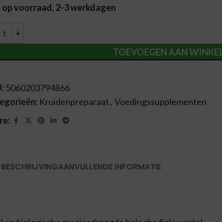
t op voorraad, 2-3 werkdagen
ernative:
TOEVOEGEN AAN WINKE
U:
5060203794866
egorieën:
Kruidenpreparaat
,
Voedingssupplementen
re:
BESCHRIJVING
AANVULLENDE INFORMATIE