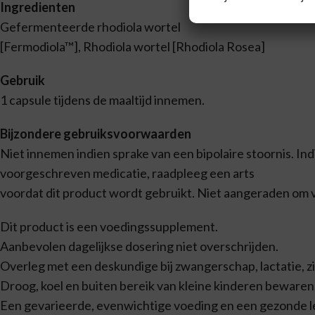
Ingredienten
Gefermenteerde rhodiola wortel
[Fermodiola™], Rhodiola wortel [Rhodiola Rosea]
Gebruik
1 capsule tijdens de maaltijd innemen.
Bijzondere gebruiksvoorwaarden
Niet innemen indien sprake van een bipolaire stoornis. In
voorgeschreven medicatie, raadpleeg een arts
voordat dit product wordt gebruikt. Niet aangeraden om v
Dit product is een voedingssupplement.
Aanbevolen dagelijkse dosering niet overschrijden.
Overleg met een deskundige bij zwangerschap, lactatie, z
Droog, koel en buiten bereik van kleine kinderen bewaren
Een gevarieerde, evenwichtige voeding en een gezonde lev