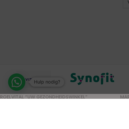
Hulp nodig?
ROELVITAL “UW GEZONDHEIDSWINKEL”
MA
Gor
Rijksstraatweg 20
Lei
4191 SE Geldermalsen
Pijn