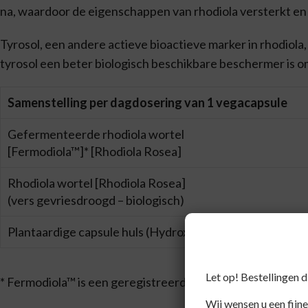
na, waardoor de eigenschappen van rhodiola versterkt e
Tyrosol, een andere actieve bioactieve marker in rhodiola,
tyrosol een beter biologisch beschikbare beschermer is
Samenstelling per dagdosering van 1 vegacapsule
Gefermenteerde rhodiola wortel
[Fermodiola™]* [Rhodiola Rosea]
Rhodiola wortel [Rhodiola Rosea]
(vers gevriesdroogd – biologisch)
Plantaardige capsule huls (Hydroxypropyl methylcellulo
Let op! Bestellingen 
* Fermodiola™ is een geregistreerd handelsmerk van Ferm
Wij wensen u een fijne