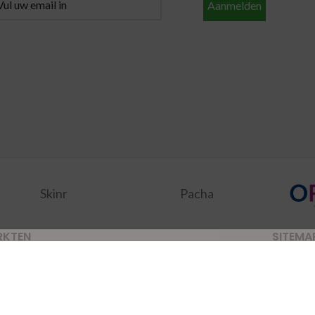
Aanmelden
Skinr
Pacha
RKTEN
SITEMA
inchem
( Maandag )
Alle pro
dschendam
( Dinsdag )
Aanbied
acker
( Woensdag )
Merken