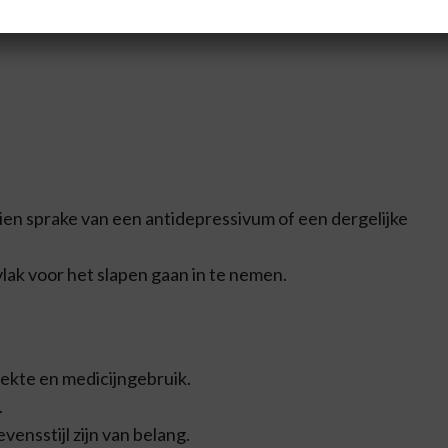
dien sprake van een antidepressivum of een dergelijke
lak voor het slapen gaan in te nemen.
iekte en medicijngebruik.
.
ensstijl zijn van belang.