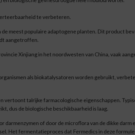
 en biologische gevriesdroogde hele rhodiola wortel.
erteerbaarheid te verbeteren.
 de meest populaire adaptogene planten. Dit product bevat
dt aangetroffen.
rovincie Xinjiang in het noordwesten van China, vaak aang
organismen als biokatalysatoren worden gebruikt, verbet
 en vertoont talrijke farmacologische eigenschappen. Typisch
ikt, dus de biologische beschikbaarheid is laag.
darmenzymen of door de microflora van de dikke darm een
sel. Het fermentatieproces dat Fermedics in deze formule 