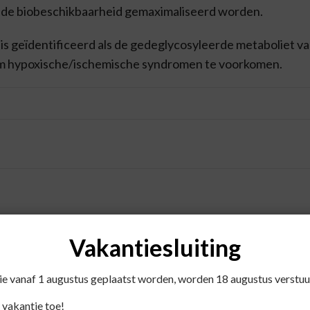
n de biobeschikbaarheid gemaximaliseerd worden.
 is geïdentificeerd als de gedeglycosyleerde metaboliet va
 om hypoxische/ischemische syndromen te voorkomen.
se)
Vakantiesluiting
die vanaf 1 augustus geplaatst worden, worden 18 augustus verstuu
edics BV.
 vakantie toe!