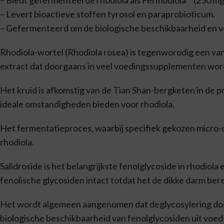
– Biedt gefermenteerde rhodiola als Fermodiola™ (250 mg)
– Levert bioactieve stoffen tyrosol en paraprobioticum.
– Gefermenteerd om de biologische beschikbaarheid en v
Rhodiola-wortel (Rhodiola rosea) is tegenworodig een van
extract dat doorgaans in veel voedingssupplementen wor
Het kruid is afkomstig van de Tian Shan-bergketen in de p
ideale omstandigheden bieden voor rhodiola.
Het fermentatieproces, waarbij specifiek gekozen micro-
rhodiola.
Salidroside is het belangrijkste fenolglycoside in rhodiola
fenolische glycosiden intact totdat het de dikke darm bere
Het wordt algemeen aangenomen dat deglycosylering door 
biologische beschikbaarheid van fenolglycosiden uit voed