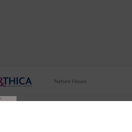
Nature House
P
ducten
Wie zijn wij
ingen
Verzending
Disclaimer