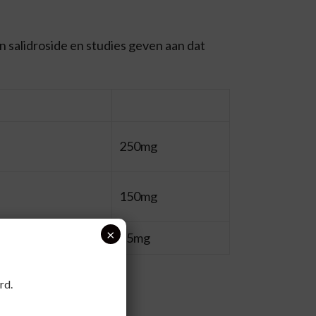
n salidroside en studies geven aan dat
250mg
150mg
×
95mg
rd.