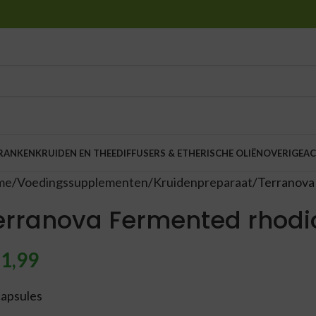
DRANKEN
KRUIDEN EN THEE
DIFFUSERS & ETHERISCHE OLIËN
OVERIGE
AC
me
Voedingssupplementen
Kruidenpreparaat
Terranova
erranova Fermented rhodi
1,99
capsules