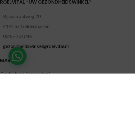
ROELVITAL “UW GEZONDHEIDSWINKEL”
Rijksstraatweg 20
4191 SE Geldermalsen
0345-701046
gezondheidswinkel@roelvital.nl
MARKTEN
Gorinchem
( Maandag )
Leidschendam
( Dinsdag )
Pijnacker
( Woensdag )
Putten
( Woensdag )
Nunspeet
( Donderdag )
Leerdam
( Donderdag )
Geldermalsen
( Vrijdag )
SITEMAP