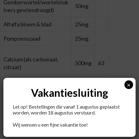
Gemberwortel/wortelstok
50mg
(vers gevriesdroogd)
Alfalfa bloem & blad
25mg
Pompoenszaad
25mg
Calcium (als carbonaat,
500mg
63
citraat)
Magnesum (als oxide,
×
250mg
67
citraat)
Vakantiesluiting
FOS (fructo-
Let op! Bestellingen die vanaf 1 augustus geplaatst
50mg
oligosachariden)
worden, worden 18 augustus verstuurd.
Wij wensen u een fijne vakantie toe!
*RI = Referentie Inname