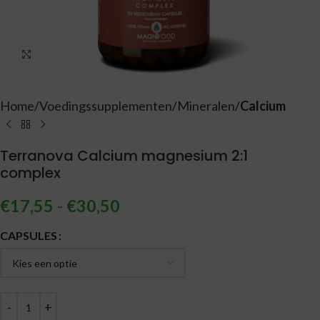
Vergroten
Home
Voedingssupplementen
Mineralen
Calcium
Terranova Calcium magnesium 2:1
complex
€
17,55
-
€
30,50
Alternative:
CAPSULES