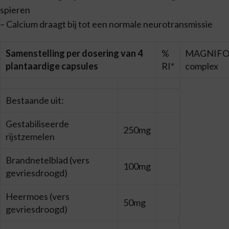
spieren
– Calcium draagt bij tot een normale neurotransmissie
Samenstelling per dosering van 4
%
MAGNIF
plantaardige capsules
RI*
complex
Bestaande uit:
Gestabiliseerde
250mg
rijstzemelen
Brandnetelblad (vers
100mg
gevriesdroogd)
Heermoes (vers
50mg
gevriesdroogd)