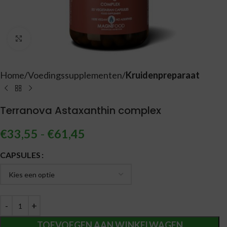
Vergroten
Home
Voedingssupplementen
Kruidenpreparaat
Terranova Astaxanthin complex
€
33,55
-
€
61,45
Alternative:
CAPSULES
TOEVOEGEN AAN WINKELWAGEN