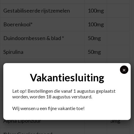
Gestabiliseerde rijstzemelen
100mg
Boerenkool*
100mg
Duindoornbessen & blad *
50mg
Spirulina
50mg
×
Vegetarische capsule
Vakantiesluiting
95mg
(hydroxypropyl methylcellulose)
Let op! Bestellingen die vanaf 1 augustus geplaatst
Lariksboom arabino-galactan
5.5mg
worden, worden 18 augustus verstuurd.
Astaxanthine
4mg
Wij wensen u een fijne vakantie toe!
Alpha Liponzuur
3mg