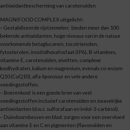
antioxidantbescherming van carotenoïden
MAGNIFOOD COMPLEX uitgelicht:
– Gestabiliseerde rijstzemelen: bieden meer dan 100
bekende antioxidanten, hoge niveaus van in de natuur
voorkomende betaglucanen, tocotrienolen,
fytosterolen, inositolhexafosfaat (IP6), B-vitamines,
vitamine E, carotenoïden, eiwitten, complexe
koolhydraten, kalium en magnesium, evenals co-enzym
Q10 (CoQ10), alfa-liponzuur en vele andere
voedingsstoffen.
– Boerenkool: is een goede bron van veel
voedingsstoffen inclusief carotenoïden en zwavelrijke
antioxidanten (d.w.z. sulforafaan en indol-3-carbinol).
– Duindoornbessen en blad: zorgen voor een overvloed
aan vitamine E en C en pigmenten (flavonoïden en