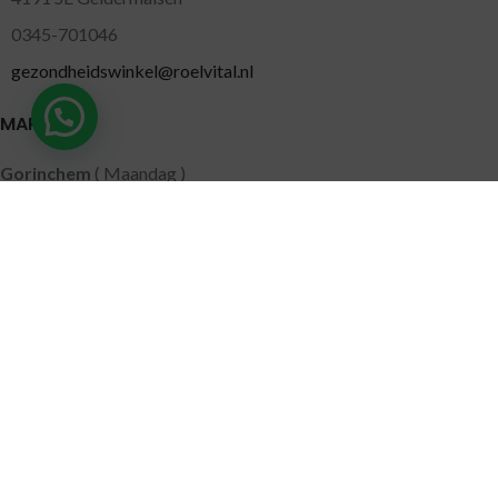
0345-701046
gezondheidswinkel@roelvital.nl
MARKTEN
Gorinchem
( Maandag )
Leidschendam
( Dinsdag )
Pijnacker
( Woensdag )
Putten
( Woensdag )
Nunspeet
( Donderdag )
Leerdam
( Donderdag )
Geldermalsen
( Vrijdag )
SITEMAP
Alle producten
Wie zijn wij
Aanbiedingen