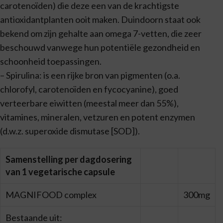
carotenoïden) die deze een van de krachtigste
antioxidantplanten ooit maken. Duindoorn staat ook
bekend om zijn gehalte aan omega 7-vetten, die zeer
beschouwd vanwege hun potentiële gezondheid en
schoonheid toepassingen.
– Spirulina: is een rijke bron van pigmenten (o.a.
chlorofyl, carotenoïden en fycocyanine), goed
verteerbare eiwitten (meestal meer dan 55%),
vitamines, mineralen, vetzuren en potent enzymen
(d.w.z. superoxide dismutase [SOD]).
Samenstelling per dagdosering
van 1 vegetarische capsule
MAGNIFOOD complex
300mg
Bestaande uit: