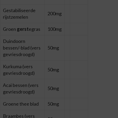
Gestabiliseerde
200mg
rijstzemelen
Groen
gerst
egras
100mg
Duindoorn
bessen/-blad (vers
50mg
gevriesdroogd)
Kurkuma (vers
50mg
gevriesdroogd)
Acai bessen (vers
50mg
gevriesdroogd)
Groene thee blad
50mg
Braambes (vers