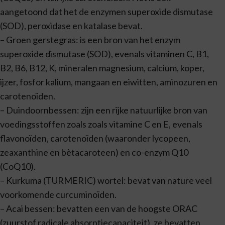
aangetoond dat het de enzymen superoxide dismutase
(SOD), peroxidase en katalase bevat.
– Groen gerstegras: is een bron van het enzym
superoxide dismutase (SOD), evenals vitaminen C, B1,
B2, B6, B12, K, mineralen magnesium, calcium, koper,
ijzer, fosfor kalium, mangaan en eiwitten, aminozuren en
carotenoïden.
– Duindoornbessen: zijn een rijke natuurlijke bron van
voedingsstoffen zoals zoals vitamine C en E, evenals
flavonoïden, carotenoïden (waaronder lycopeen,
zeaxanthine en bètacaroteen) en co-enzym Q10
(CoQ10).
– Kurkuma (TURMERIC) wortel: bevat van nature veel
voorkomende curcuminoïden.
– Acai bessen: bevatten een van de hoogste ORAC
(zuurstof radicale absorptiecapaciteit), ze bevatten