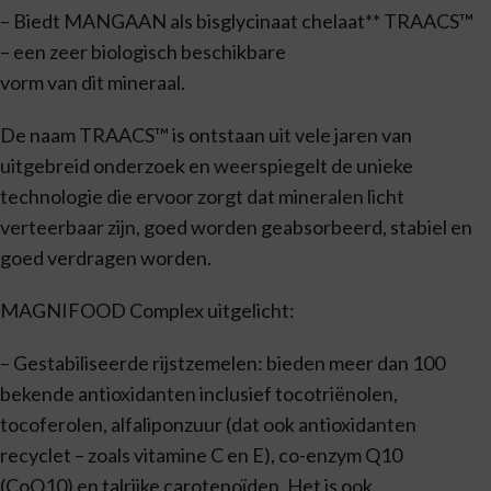
– Biedt MANGAAN als bisglycinaat chelaat** TRAACS™
– een zeer biologisch beschikbare
vorm van dit mineraal.
De naam TRAACS™ is ontstaan uit vele jaren van
uitgebreid onderzoek en weerspiegelt de unieke
technologie die ervoor zorgt dat mineralen licht
verteerbaar zijn, goed worden geabsorbeerd, stabiel en
goed verdragen worden.
MAGNIFOOD Complex uitgelicht:
– Gestabiliseerde rijstzemelen: bieden meer dan 100
bekende antioxidanten inclusief tocotriënolen,
tocoferolen, alfaliponzuur (dat ook antioxidanten
recyclet – zoals vitamine C en E), co-enzym Q10
(CoQ10) en talrijke carotenoïden. Het is ook