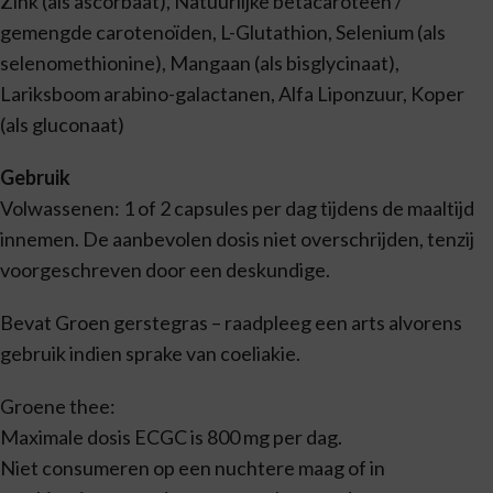
Zink (als ascorbaat), Natuurlijke betacaroteen /
gemengde carotenoïden, L-Glutathion, Selenium (als
selenomethionine), Mangaan (als bisglycinaat),
Lariksboom arabino-galactanen, Alfa Liponzuur, Koper
(als gluconaat)
Gebruik
Volwassenen: 1 of 2 capsules per dag tijdens de maaltijd
innemen. De aanbevolen dosis niet overschrijden, tenzij
voorgeschreven door een deskundige.
Bevat Groen gerstegras – raadpleeg een arts alvorens
gebruik indien sprake van coeliakie.
Groene thee:
Maximale dosis ECGC is 800 mg per dag.
Niet consumeren op een nuchtere maag of in