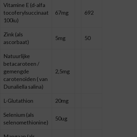
Vitamine E (d-alfa
tocoferylsuccinaat
67mg
692
100iu)
Zink (als
5mg
50
ascorbaat)
Natuurlijke
betacaroteen /
gemengde
2,5mg
carotenoïden ( van
Dunaliella salina)
L-Glutathion
20mg
Selenium (als
50ug
selenomethionine)
Mangaan (als