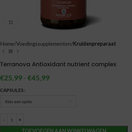
Vergroten
Home
Voedingssupplementen
Kruidenpreparaat
Terranova Antioxidant nutrient complex
€
25,99
-
€
45,99
Alternative:
CAPSULES
TOEVOEGEN AAN WINKELWAGEN