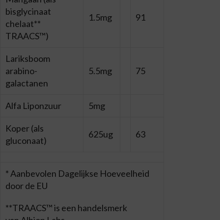
bisglycinaat
1.5mg
91
chelaat**
TRAACS™)
Lariksboom
arabino-
5.5mg
75
galactanen
Alfa Liponzuur
5mg
Koper (als
625ug
63
gluconaat)
* Aanbevolen Dagelijkse Hoeveelheid
door de EU
**TRAACS™ is een handelsmerk