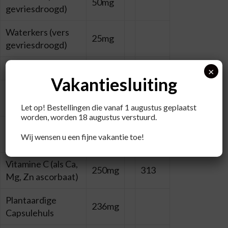
50mg
gevriesdroogd)
Waterkers (vers
25mg
gevriesdroogd)
Granaatappelzaad
25mg
×
Vakantiesluiting
Boerenkool (vers
25mg
gevriesdroogd)
Let op! Bestellingen die vanaf 1 augustus geplaatst
worden, worden 18 augustus verstuurd.
Cranberry (vers
25mg
Wij wensen u een fijne vakantie toe!
gevriesdroogd)
Vitamine C (als Ca,
250mg
313
Mg, Zn ascorbaat)
Plantaardige
236mg
Capsulehuls