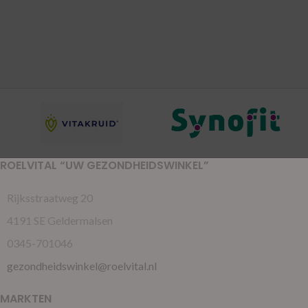
ROELVITAL “UW GEZONDHEIDSWINKEL”
Rijksstraatweg 20
4191 SE Geldermalsen
0345-701046
gezondheidswinkel@roelvital.nl
MARKTEN