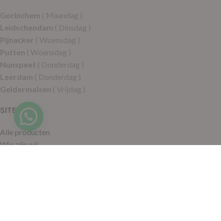
Gorinchem
( Maandag )
Leidschendam
( Dinsdag )
Pijnacker
( Woensdag )
Putten
( Woensdag )
Nunspeet
( Donderdag )
Leerdam
( Donderdag )
Geldermalsen
( Vrijdag )
SITEMAP
Alle producten
Wie zijn wij
Aanbiedingen
Verzending
Merken
Disclaimer
Privacy policy
Algemene voorwaarden