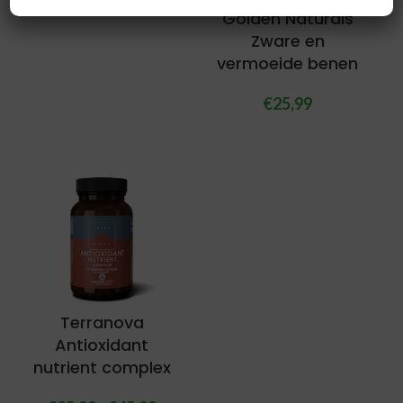
Golden Naturals
Zware en
vermoeide benen
€
25,99
Terranova
Antioxidant
nutrient complex