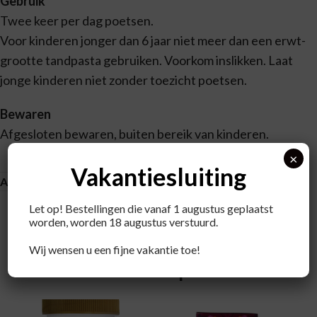
Gebruik
Twee keer per dag poetsen.
Voor kinderen jonger dan 6 jaar niet meer dan een erwt-
grootte tandpasta gebruiken. Voorkom inslikken. Laat
jonge kinderen niet zonder toezicht poetsen.
Bewaren
Afgesloten bewaren, buiten bereik van kinderen.
×
Vakantiesluiting
Aanvullende informatie
Let op! Bestellingen die vanaf 1 augustus geplaatst
worden, worden 18 augustus verstuurd.
Wij wensen u een fijne vakantie toe!
Recent bekeken producten