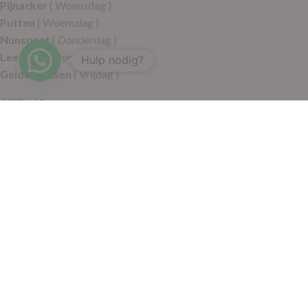
Pijnacker
( Woensdag )
Putten
( Woensdag )
Nunspeet
( Donderdag )
Leerdam
( Donderdag )
Hulp nodig?
Geldermalsen
( Vrijdag )
SITEMAP
Alle producten
Wie zijn wij
Aanbiedingen
Verzending
Merken
Disclaimer
Privacy policy
Algemene voorwaarden
Contact
© 2021 RoelVital Reform Producten | Website:
Van Suilichem
Communicatie BV