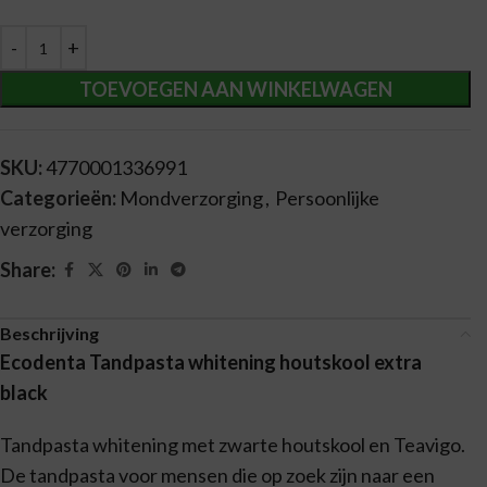
Alternative:
TOEVOEGEN AAN WINKELWAGEN
SKU:
4770001336991
Categorieën:
Mondverzorging
,
Persoonlijke
verzorging
Share:
Beschrijving
Ecodenta Tandpasta whitening houtskool extra
black
Tandpasta whitening met zwarte houtskool en Teavigo.
De tandpasta voor mensen die op zoek zijn naar een