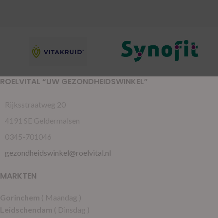
ROELVITAL “UW GEZONDHEIDSWINKEL”
Rijksstraatweg 20
4191 SE Geldermalsen
0345-701046
gezondheidswinkel@roelvital.nl
MARKTEN
Gorinchem
( Maandag )
Leidschendam
( Dinsdag )