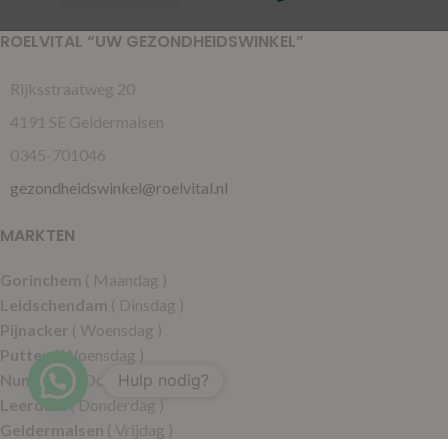
ROELVITAL “UW GEZONDHEIDSWINKEL”
Rijksstraatweg 20
4191 SE Geldermalsen
0345-701046
gezondheidswinkel@roelvital.nl
MARKTEN
Gorinchem
( Maandag )
Leidschendam
( Dinsdag )
Pijnacker
( Woensdag )
Putten
( Woensdag )
Nunspeet
( Donderdag )
Hulp nodig?
Leerdam
( Donderdag )
Geldermalsen
( Vrijdag )