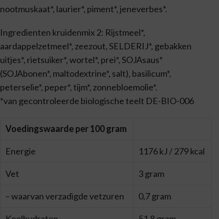
nootmuskaat*, laurier*, piment*, jeneverbes*.
Ingredienten kruidenmix 2: Rijstmeel*,
aardappelzetmeel*, zeezout, SELDERIJ*, gebakken
uitjes*, rietsuiker*, wortel*, prei*, SOJAsaus*
(SOJAbonen*, maltodextrine*, salt), basilicum*,
peterselie*, peper*, tijm*, zonnebloemolie*.
*van gecontroleerde biologische teelt DE-BIO-006
Voedingswaarde per 100 gram
Energie
1176 kJ / 279 kcal
Vet
3 gram
– waarvan verzadigde vetzuren
0,7 gram
Koolhydraten
51,8 gram