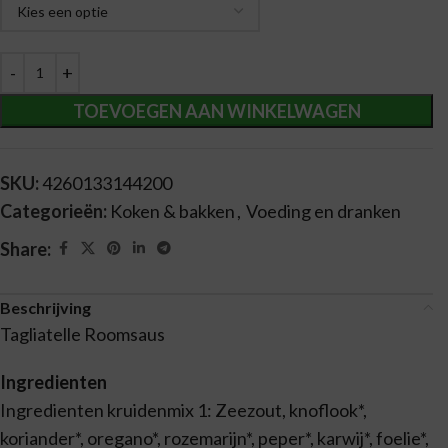
TOEVOEGEN AAN WINKELWAGEN
SKU:
4260133144200
Categorieën:
Koken & bakken
,
Voeding en dranken
Share:
Beschrijving
Tagliatelle Roomsaus
Ingredienten
Ingredienten kruidenmix 1: Zeezout, knoflook*,
koriander*, oregano*, rozemarijn*, peper*, karwij*, foelie*,