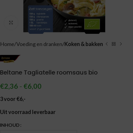
Vergroten
Home
Voeding en dranken
Koken & bakken
Beltane Tagliatelle roomsaus bio
€
2,36
-
€
6,00
3 voor €6,-
Uit voorraad leverbaar
Alternative:
INHOUD