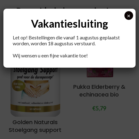
Recent bekeken producten
×
Vakantiesluiting
Let op! Bestellingen die vanaf 1 augustus geplaatst
worden, worden 18 augustus verstuurd.
Wij wensen u een fijne vakantie toe!
Pukka Elderberry &
echinacea bio
€
5,79
Golden Naturals
Stoelgang support