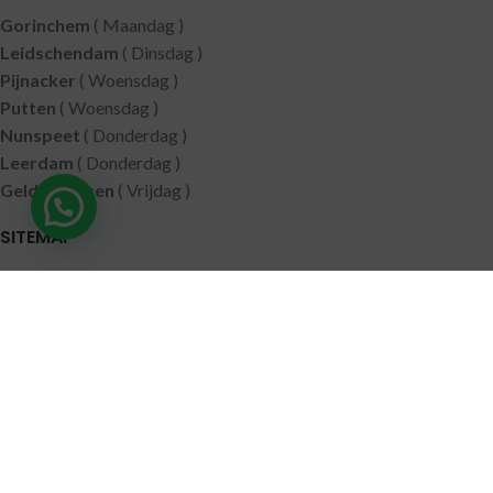
Gorinchem
( Maandag )
Leidschendam
( Dinsdag )
Pijnacker
( Woensdag )
Putten
( Woensdag )
Nunspeet
( Donderdag )
Leerdam
( Donderdag )
Geldermalsen
( Vrijdag )
SITEMAP
Alle producten
Wie zijn wij
Aanbiedingen
Verzending
Merken
Disclaimer
Privacy policy
Algemene voorwaarden