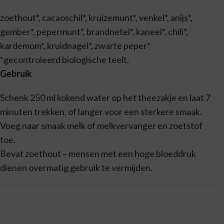
zoethout*, cacaoschil*, kruizemunt*, venkel*, anijs*,
gember*, pepermunt*, brandnetel*, kaneel*, chili*,
kardemom*, kruidnagel*, zwarte peper*
*gecontroleerd biologische teelt.
Gebruik
Schenk 250 ml kokend water op het theezakje en laat 7
minuten trekken, of langer voor een sterkere smaak.
Voeg naar smaak melk of melkvervanger en zoetstof
toe.
Bevat zoethout – mensen met een hoge bloeddruk
dienen overmatig gebruik te vermijden.