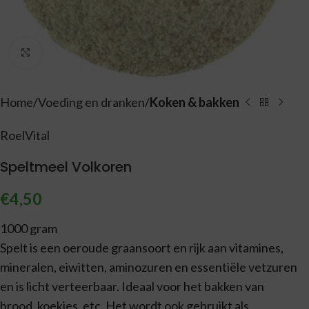
Vergroten
Home
Voeding en dranken
Koken & bakken
RoelVital
Speltmeel Volkoren
€
4,50
1000 gram
Spelt is een oeroude graansoort en rijk aan vitamines,
mineralen, eiwitten, aminozuren en essentiële vetzuren
en is licht verteerbaar. Ideaal voor het bakken van
brood, koekjes, etc. Het wordt ook gebruikt als