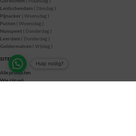
Gorinchem
( Maandag )
Leidschendam
( Dinsdag )
Pijnacker
( Woensdag )
Putten
( Woensdag )
Nunspeet
( Donderdag )
Leerdam
( Donderdag )
Geldermalsen
( Vrijdag )
SITEMAP
Hulp nodig?
Alle producten
Wie zijn wij
Aanbiedingen
Verzending
Merken
Disclaimer
Privacy policy
Algemene voorwaarden
Contact