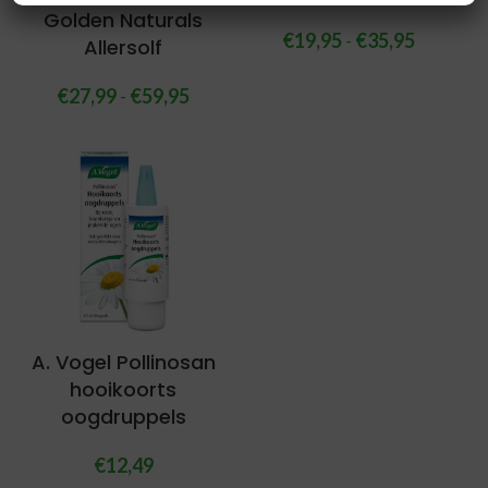
Golden Naturals
€
19,95
-
€
35,95
Allersolf
€
27,99
-
€
59,95
A. Vogel Pollinosan
hooikoorts
oogdruppels
€
12,49