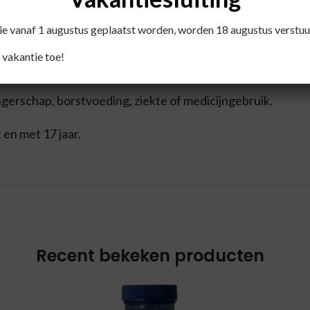
die vanaf 1 augustus geplaatst worden, worden 18 augustus verstuu
 vakantie toe!
 een gezonde leefstijl niet vervangen.
gerschap, borstvoeding, ziekte of medicijngebruik.
 en met 17 jaar.
Recent bekeken producten