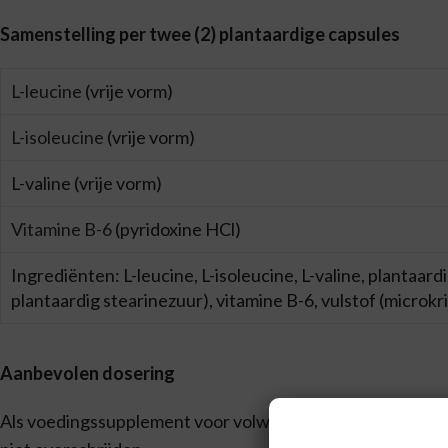
Samenstelling per twee (2) plantaardige capsules
L-leucine
(vrije vorm)
L-isoleucine
(vrije vorm)
L-valine (vrije vorm)
Vitamine B-6
(pyridoxine HCl)
Ingrediënten:
L-leucine, L-isoleucine, L-valine, plantaa
plantaardig stearinezuur), vitamine B-6, vulstof (microkris
Aanbevolen dosering
Als voedingssupplement voor volwassenen twee (2) planta