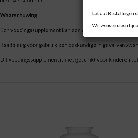
niet overschrijden.
Let op! Bestellingen 
Waarschuwing
Wij wensen u een fijne
Een voedingssupplement kan een evenwichtige voeding en
Raadpleeg vóór gebruik een deskundige in geval van zwan
Dit voedingssupplement is niet geschikt voor kinderen tot