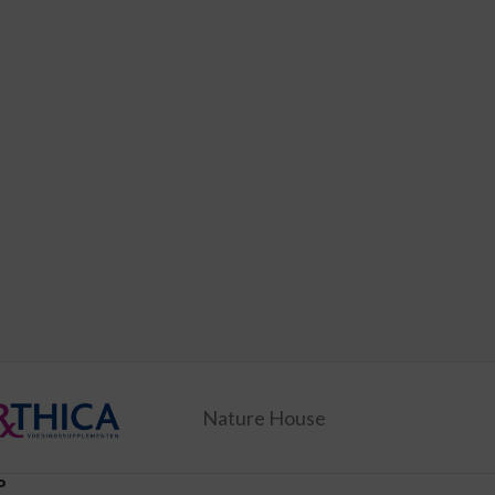
Nature House
P