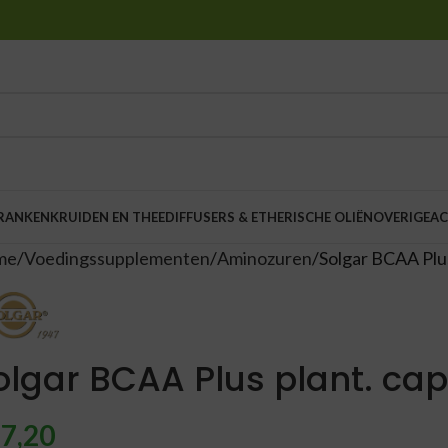
DRANKEN
KRUIDEN EN THEE
DIFFUSERS & ETHERISCHE OLIËN
OVERIGE
AC
me
Voedingssupplementen
Aminozuren
Solgar BCAA Plus
olgar BCAA Plus plant. cap
7,20