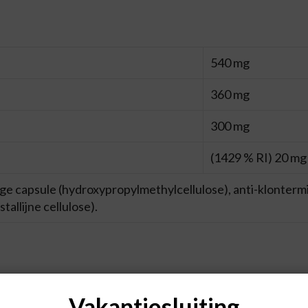
540 mg
360 mg
300 mg
(1429 % RI) 20 mg
rdige capsule (hydroxypropylmethylcellulose), anti-klonte
tallijne cellulose).
ardige capsules dagelijks bij voorkeur tussen de maaltij
Vakantiesluiting