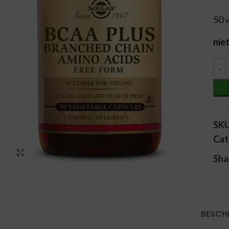
50 
nie
Alt
SK
Cat
Vergroten
Sha
BESCH