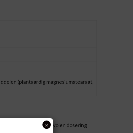
rmiddelen (plantaardig magnesiumstearaat,
×
den door innemen. Aanbevolen dosering