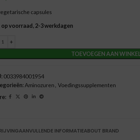
vegetarische capsules
t op voorraad, 2-3 werkdagen
ernative:
TOEVOEGEN AAN WINKE
U:
0033984001954
egorieën:
Aminozuren
,
Voedingssupplementen
re:
RIJVING
AANVULLENDE INFORMATIE
ABOUT BRAND