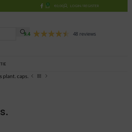
0
€
0,00
LOGIN / REGISTER
9.4
48 reviews
TIE
 plant. caps.
s.