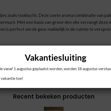
urtjes zoals rooklucht. Deze zoete aroma combinatie van pa
kermunt. Met een basis van grove den olie vervangt deze m
n is perfect om de geur makkelijk in de ruimte te verspre
iodora, Cymbopogon martinii var. motia, Cinnamomum cass
Vakantiesluiting
die vanaf 1 augustus geplaatst worden, worden 18 augustus verstuu
 vakantie toe!
Recent bekeken producten