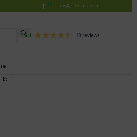
0
€
0,00
LOGIN / REGISTER
9.4
48 reviews
TIE