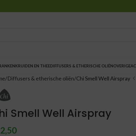
DRANKEN
KRUIDEN EN THEE
DIFFUSERS & ETHERISCHE OLIËN
OVERIGE
AC
me
Diffusers & etherische oliën
Chi Smell Well Airspray
hi Smell Well Airspray
2,50