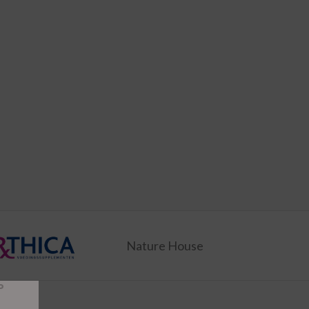
Nature House
P