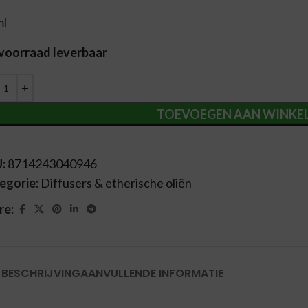
ml
 voorraad leverbaar
ernative:
TOEVOEGEN AAN WINKE
U:
8714243040946
egorie:
Diffusers & etherische oliën
re:
BESCHRIJVING
AANVULLENDE INFORMATIE