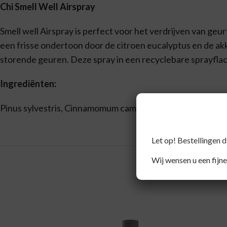
Chi Smell Well Airspray
Smell well Airspray is perfect voor het verdrijven van ge
een frisse ondertoon door de citroen eucalyptus en de ak
storende geuren. Deze spray in een recyclebare sprayflaco
Ingrediënten:
Pinus sylvestris, Cinnamomum camphora, Eucalyptus citr
Let op! Bestellingen 
Wij wensen u een fijne