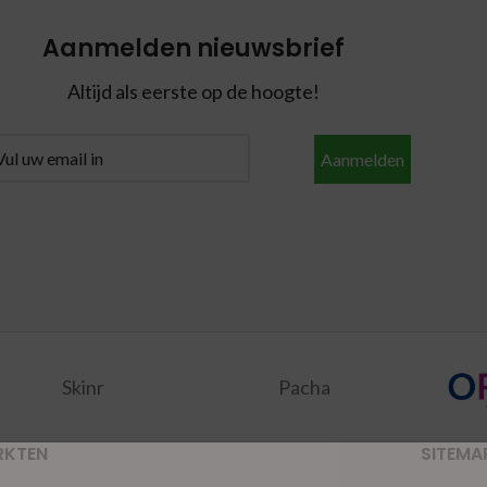
Aanmelden nieuwsbrief
Altijd als eerste op de hoogte!
Aanmelden
Skinr
Pacha
RKTEN
SITEMA