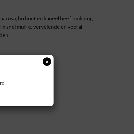
lmarosa, ho hout en kaneel heeft ook nog
ix snel muffe, vervelende en vooral
iden.
×
ia, Mentha arvensis
rd.