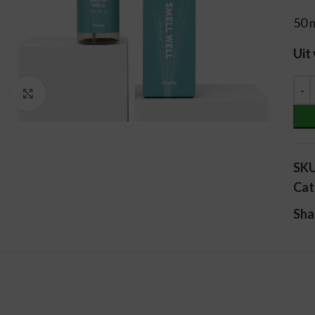
50 
Uit
Alt
Vergroten
SK
Cat
Sha