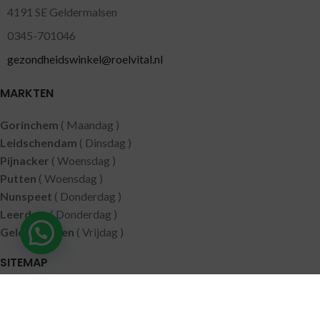
4191 SE Geldermalsen
0345-701046
gezondheidswinkel@roelvital.nl
MARKTEN
Gorinchem
( Maandag )
Leidschendam
( Dinsdag )
Pijnacker
( Woensdag )
Putten
( Woensdag )
Nunspeet
( Donderdag )
Leerdam
( Donderdag )
Geldermalsen
( Vrijdag )
SITEMAP
Alle producten
Wie zijn wij