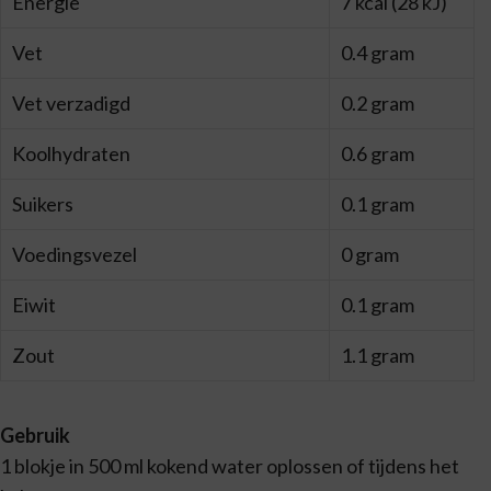
Energie
7 kcal (28 kJ)
Vet
0.4 gram
Vet verzadigd
0.2 gram
Koolhydraten
0.6 gram
Suikers
0.1 gram
Voedingsvezel
0 gram
Eiwit
0.1 gram
Zout
1.1 gram
Gebruik
1 blokje in 500 ml kokend water oplossen of tijdens het