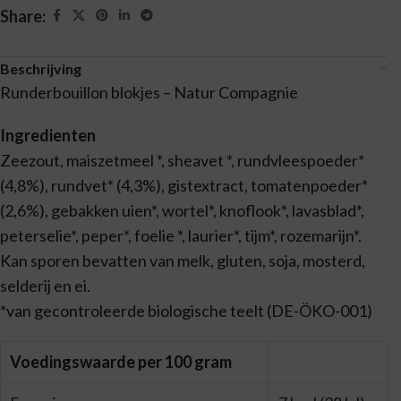
Share:
Beschrijving
Runderbouillon blokjes – Natur Compagnie
Ingredienten
Zeezout, maiszetmeel *, sheavet *, rundvleespoeder*
(4,8%), rundvet* (4,3%), gistextract, tomatenpoeder*
(2,6%), gebakken uien*, wortel*, knoflook*, lavasblad*,
peterselie*, peper*, foelie *, laurier*, tijm*, rozemarijn*.
Kan sporen bevatten van melk, gluten, soja, mosterd,
selderij en ei.
*van gecontroleerde biologische teelt (DE-ÖKO-001)
Voedingswaarde per 100 gram