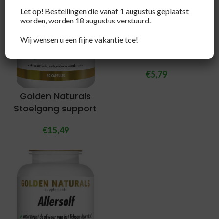
Let op! Bestellingen die vanaf 1 augustus geplaatst
worden, worden 18 augustus verstuurd.
Pukka Elderberry &
Wij wensen u een fijne vakantie toe!
echinacea bio
€
5,79
Golden Naturals
Stoelgang support
€
15,49