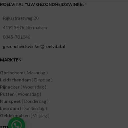
ROELVITAL “UW GEZONDHEIDSWINKEL”
Rijksstraatweg 20
4191 SE Geldermalsen
0345-701046
gezondheidswinkel@roelvital.nl
MARKTEN
Gorinchem
( Maandag )
Leidschendam
( Dinsdag )
Pijnacker
( Woensdag )
Putten
( Woensdag )
Nunspeet
( Donderdag )
Leerdam
( Donderdag )
Geldermalsen
( Vrijdag )
SITEMAP