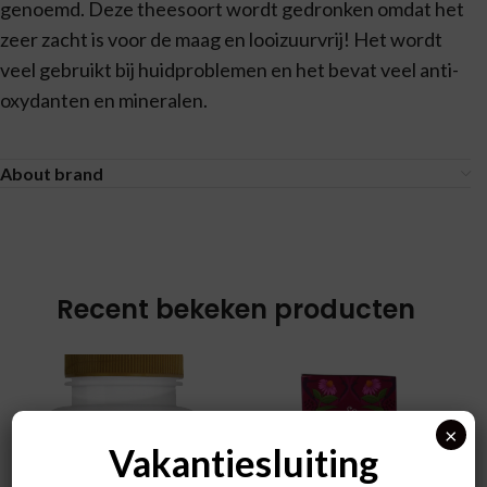
genoemd. Deze theesoort wordt gedronken omdat het
zeer zacht is voor de maag en looizuurvrij! Het wordt
veel gebruikt bij huidproblemen en het bevat veel anti-
oxydanten en mineralen.
About brand
Recent bekeken producten
×
Vakantiesluiting