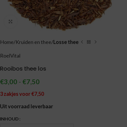
Vergroten
Home
Kruiden en thee
Losse thee
RoelVital
Rooibos thee los
€
3,00
-
€
7,50
3 zakjes voor €7,50
Uit voorraad leverbaar
Alternative:
INHOUD