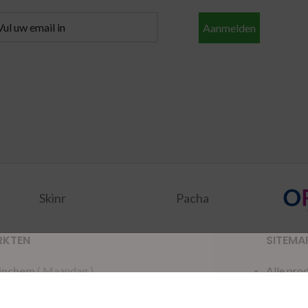
Aanmelden
Skinr
Pacha
RKTEN
SITEMA
inchem
( Maandag )
Alle pro
dschendam
( Dinsdag )
Aanbied
acker
( Woensdag )
Merken