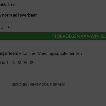
tabletten
 voorraad leverbaar
ernative:
TOEVOEGEN AAN WINKE
egorieën:
Vitamine
,
Voedingssupplementen
re:
BESCHRIJVING
ABOUT BRAND