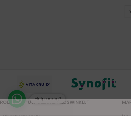
Hulp nodig?
ROELVITAL “UW GEZONDHEIDSWINKEL”
MA
Gor
Rijksstraatweg 20
Lei
4191 SE Geldermalsen
Pijn