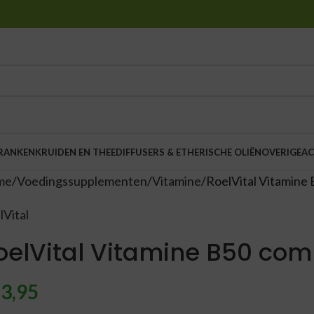
DRANKEN
KRUIDEN EN THEE
DIFFUSERS & ETHERISCHE OLIËN
OVERIGE
AC
me
Voedingssupplementen
Vitamine
RoelVital Vitamine
lVital
oelVital Vitamine B50 com
3,95