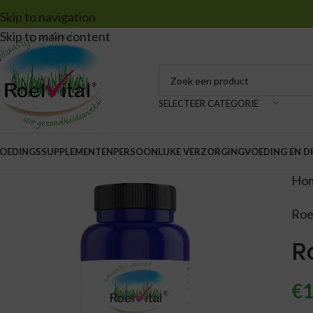
Skip to navigation
Skip to main content
SELECTEER CATEGORIE
OEDINGSSUPPLEMENTEN
PERSOONLIJKE VERZORGING
VOEDING EN 
Ho
Roe
R
€
1