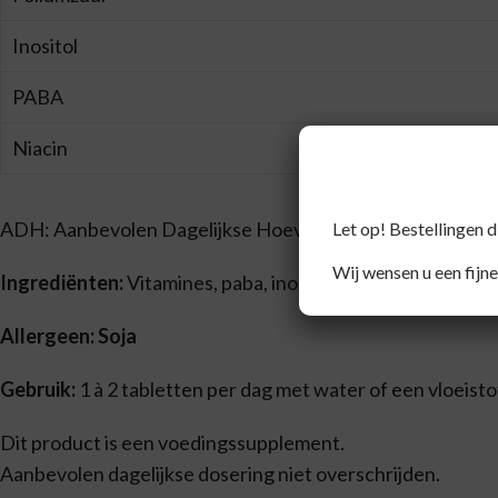
Inositol
PABA
Niacin
ADH: Aanbevolen Dagelijkse Hoeveelheid
Let op! Bestellingen 
Wij wensen u een fijne
Ingrediënten:
Vitamines, paba, inositol, choline, bitartaat,
Allergeen: Soja
Gebruik:
1 à 2 tabletten per dag met water of een vloeist
Dit product is een voedingssupplement.
Aanbevolen dagelijkse dosering niet overschrijden.