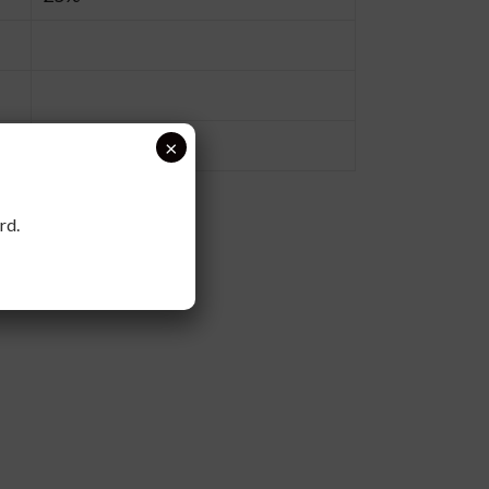
312%
×
rd.
aat en silica.