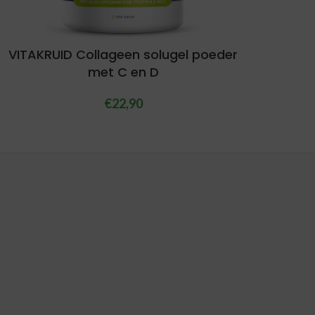
VITAKRUID Collageen solugel poeder
met C en D
€
22,90