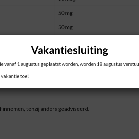
50 mg
50 mg
50 mg
Vakantiesluiting
die vanaf 1 augustus geplaatst worden, worden 18 augustus verstuu
 vakantie toe!
soja
lecitine, isomalt, cellulose, plantaardig magnesiumstear
of innemen, tenzij anders geadviseerd.