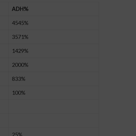
ADH%
4545%
3571%
1429%
2000%
833%
100%
25%