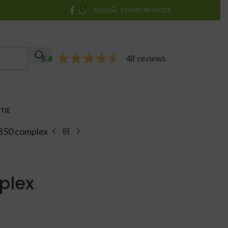
0
€
0,00
LOGIN / REGISTER
9.4
48 reviews
TIE
 B50 complex
plex