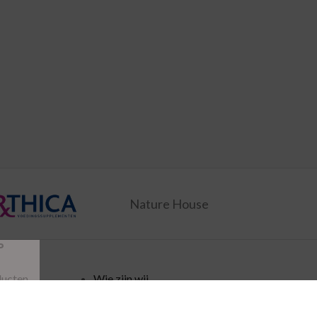
Nature House
P
ducten
Wie zijn wij
ingen
Verzending
Disclaimer