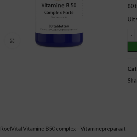
80 
Uit
Alt
Vergroten
Cat
Sha
RoelVital Vitamine B50 complex – Vitaminepreparaat