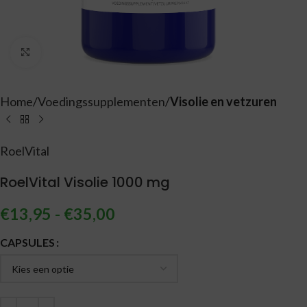
Vergroten
Home
Voedingssupplementen
Visolie en vetzuren
RoelVital
RoelVital Visolie 1000 mg
€
13,95
-
€
35,00
Alternative:
CAPSULES