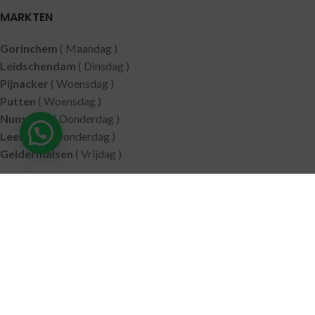
MARKTEN
Gorinchem
( Maandag )
Leidschendam
( Dinsdag )
Pijnacker
( Woensdag )
Putten
( Woensdag )
Nunspeet
( Donderdag )
Hulp nodig?
Leerdam
( Donderdag )
Geldermalsen
( Vrijdag )
SITEMAP
Alle producten
Wie zijn wij
Aanbiedingen
Verzending
Merken
Disclaimer