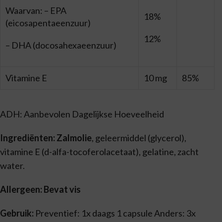
Waarvan: – EPA
18%
(eicosapentaeenzuur)
12%
– DHA (docosahexaeenzuur)
Vitamine E
10 mg
85%
ADH: Aanbevolen Dagelijkse Hoeveelheid
Ingrediënten: Zalmolie
, geleermiddel (glycerol),
vitamine E (d-alfa-tocoferolacetaat), gelatine, zacht
water.
Allergeen: Bevat vis
Gebruik:
Preventief: 1x daags 1 capsule Anders: 3x