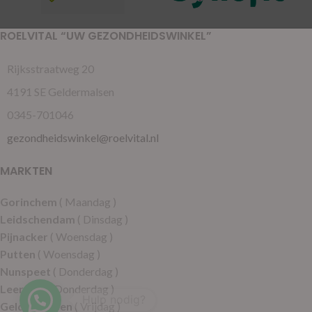
ROELVITAL “UW GEZONDHEIDSWINKEL”
Rijksstraatweg 20
4191 SE Geldermalsen
0345-701046
gezondheidswinkel@roelvital.nl
MARKTEN
Gorinchem
( Maandag )
Leidschendam
( Dinsdag )
Pijnacker
( Woensdag )
Putten
( Woensdag )
Nunspeet
( Donderdag )
Leerdam
( Donderdag )
Hulp nodig?
Geldermalsen
( Vrijdag )