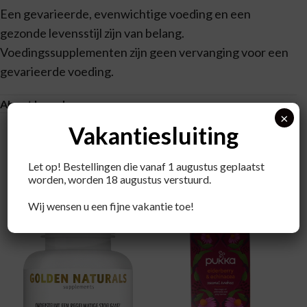
Een gevarieerde, evenwichtige voeding en een
gezonde levensstijl zijn van belang.
Voedingssupplementen zijn geen vervanging voor een
gevarieerde voeding.
About brand
×
Vakantiesluiting
Let op! Bestellingen die vanaf 1 augustus geplaatst
worden, worden 18 augustus verstuurd.
Recent bekeken producten
Wij wensen u een fijne vakantie toe!