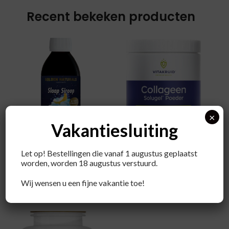
Recent bekeken producten
×
Vakantiesluiting
Golden Naturals
VITAKRUID
Let op! Bestellingen die vanaf 1 augustus geplaatst
Slaap Siroop
Collageen solugel
worden, worden 18 augustus verstuurd.
poeder met C en D
€
18,99
Wij wensen u een fijne vakantie toe!
€
22,90