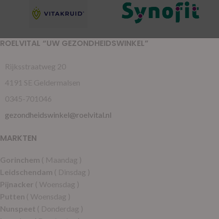
ROELVITAL “UW GEZONDHEIDSWINKEL”
Rijksstraatweg 20
4191 SE Geldermalsen
0345-701046
gezondheidswinkel@roelvital.nl
MARKTEN
Gorinchem
( Maandag )
Leidschendam
( Dinsdag )
Pijnacker
( Woensdag )
Putten
( Woensdag )
Nunspeet
( Donderdag )