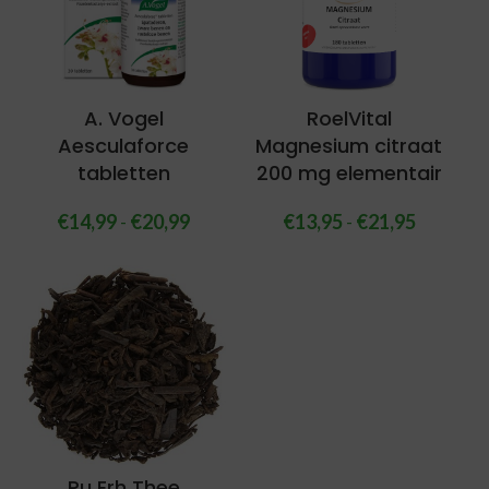
A. Vogel
RoelVital
Aesculaforce
Magnesium citraat
tabletten
200 mg elementair
€
14,99
-
€
20,99
€
13,95
-
€
21,95
Pu Erh Thee