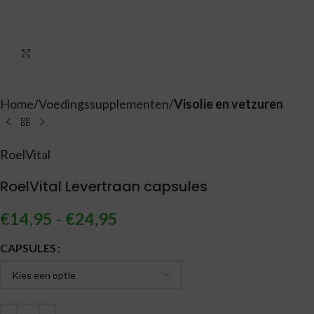
Vergroten
Home
Voedingssupplementen
Visolie en vetzuren
RoelVital
RoelVital Levertraan capsules
€
14,95
-
€
24,95
Alternative:
CAPSULES