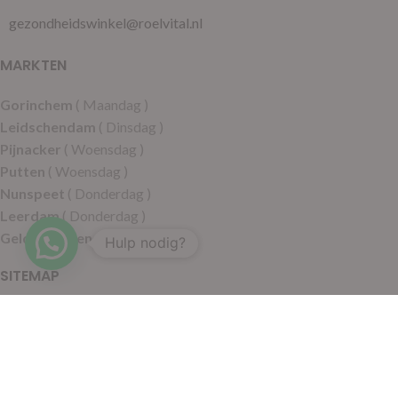
gezondheidswinkel@roelvital.nl
MARKTEN
Gorinchem
( Maandag )
Leidschendam
( Dinsdag )
Pijnacker
( Woensdag )
Putten
( Woensdag )
Nunspeet
( Donderdag )
Leerdam
( Donderdag )
Geldermalsen
( Vrijdag )
Hulp nodig?
SITEMAP
Alle producten
Wie zijn wij
Aanbiedingen
Verzending