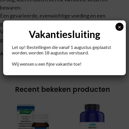
bewaren.
Een gevarieerde, evenwichtige voeding en een
gezonde levensstijl zijn van belang.
×
Vakantiesluiting
Voedingssupplementen zijn geen vervanging voor een
gevarieerde voeding.
Let op! Bestellingen die vanaf 1 augustus geplaatst
worden, worden 18 augustus verstuurd.
About brand
Wij wensen u een fijne vakantie toe!
Recent bekeken producten