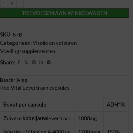
TOEVOEGEN AAN WINKELWAGEN
SKU:
N/B
Categorieën:
Visolie en vetzuren
,
Voedingssupplementen
Share:
Beschrijving
RoelVital Levertraan capsules
Bevat per capsule:
ADH*%
Zuivere
kabeljauw
levertraan
1000mg
Waarin: – Vitamine A 4000 i.e.
1200 mcg
150%