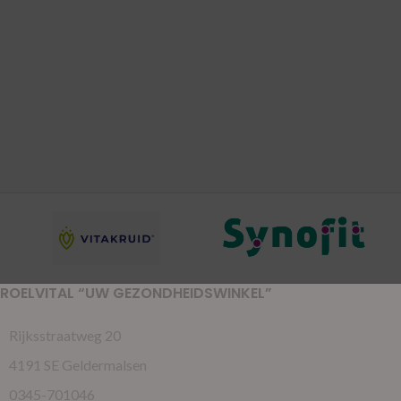
ROELVITAL “UW GEZONDHEIDSWINKEL”
Rijksstraatweg 20
4191 SE Geldermalsen
0345-701046