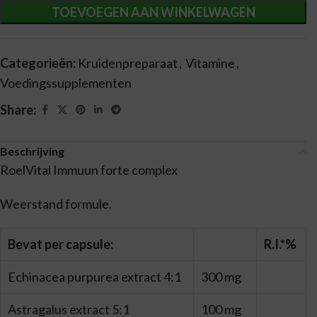
TOEVOEGEN AAN WINKELWAGEN
Categorieën:
Kruidenpreparaat
,
Vitamine
,
Voedingssupplementen
Share:
Beschrijving
RoelVital Immuun forte complex
Weerstand formule.
Bevat per capsule:
R.I.*%
Echinacea purpurea extract 4:1
300 mg
Astragalus extract 5:1
100 mg