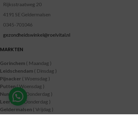
Rijksstraatweg 20
4191 SE Geldermalsen
0345-701046
gezondheidswinkel@roelvital.nl
MARKTEN
Gorinchem
( Maandag )
Leidschendam
( Dinsdag )
Pijnacker
( Woensdag )
Putten
( Woensdag )
Nunspeet
( Donderdag )
Leerdam
( Donderdag )
Geldermalsen
( Vrijdag )
SITEMAP
Alle producten