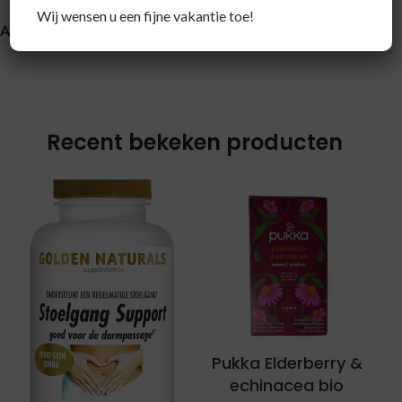
Wij wensen u een fijne vakantie toe!
About brand
Recent bekeken producten
Pukka Elderberry &
echinacea bio