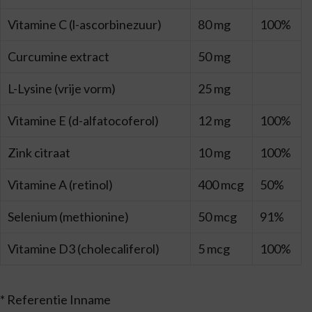
Vitamine C (l-ascorbinezuur)
80 mg
100%
Curcumine extract
50 mg
L-Lysine (vrije vorm)
25 mg
Vitamine E (d-alfatocoferol)
12 mg
100%
Zink citraat
10 mg
100%
Vitamine A (retinol)
400 mcg
50%
Selenium (methionine)
50 mcg
91%
Vitamine D3 (cholecaliferol)
5 mcg
100%
* Referentie Inname