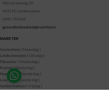
Rijksstraatweg 20
4191 SE Geldermalsen
0345-701046
gezondheidswinkel@roelvital.nl
MARKTEN
Gorinchem
( Maandag )
Leidschendam
( Dinsdag )
Pijnacker
( Woensdag )
Putten
( Woensdag )
Nunspeet
( Donderdag )
Leerdam
( Donderdag )
Geldermalsen
( Vrijdag )
SITEMAP
Alle producten