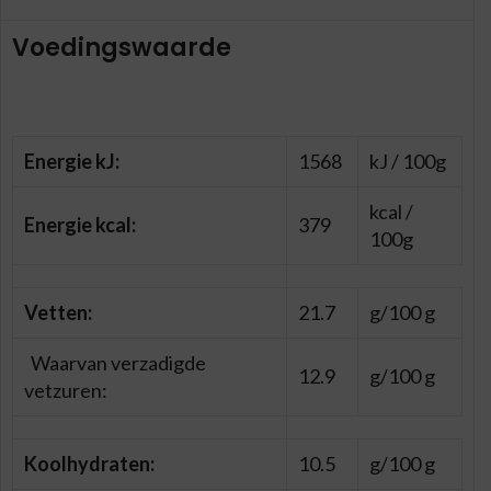
Voedingswaarde
Energie kJ:
1568
kJ / 100g
kcal /
Energie kcal:
379
100g
Vetten:
21.7
g/100 g
Waarvan verzadigde
12.9
g/100 g
vetzuren:
Koolhydraten:
10.5
g/100 g