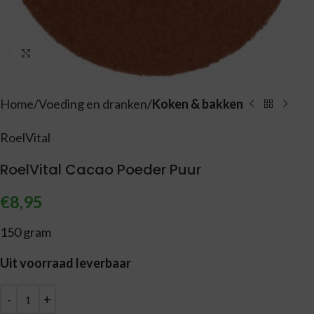
Vergroten
Home
Voeding en dranken
Koken & bakken
RoelVital
RoelVital Cacao Poeder Puur
€
8,95
150 gram
Uit voorraad leverbaar
Alternative: