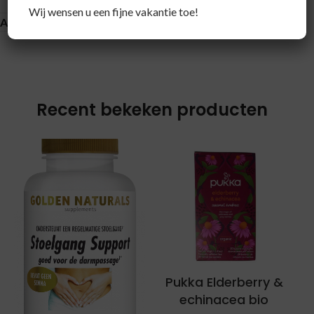
Wij wensen u een fijne vakantie toe!
About brand
Recent bekeken producten
Pukka Elderberry &
echinacea bio