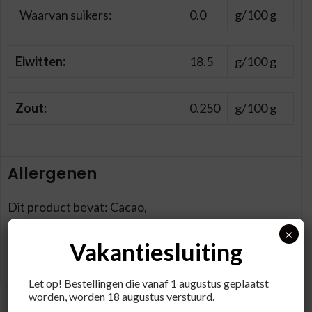
Waarvan suikers:
0.0
g/100 g
Eiwitten:
18.5
g/100 g
Zout:
0.250
g/100 g
Allergenen
Dit product bevat: Cacao,
×
Dit product kan sporen bevatten van: Aardnoten
Vakantiesluiting
(pinda`s), Noten*, Sesam,
Let op! Bestellingen die vanaf 1 augustus geplaatst
worden, worden 18 augustus verstuurd.