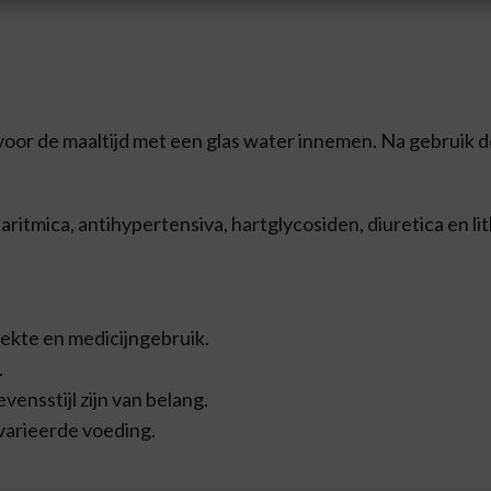
r voor de maaltijd met een glas water innemen. Na gebruik d
-aritmica, antihypertensiva, hartglycosiden, diuretica en li
iekte en medicijngebruik.
.
ensstijl zijn van belang.
varieerde voeding.