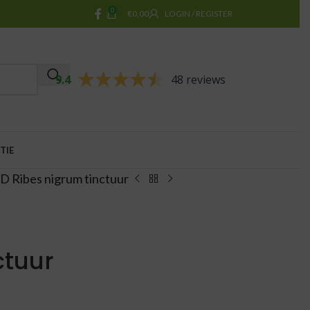
0
€
0,00
LOGIN / REGISTER
9.4
48 reviews
TIE
 Ribes nigrum tinctuur
ctuur