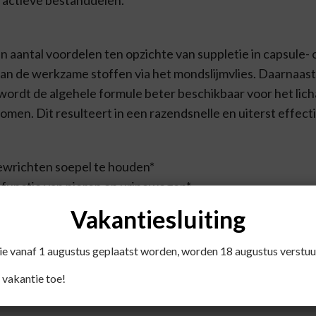
en aantal voordelen ten opzichte van suppletie in capsule
van de werkzame stoffen via het mondslijmvlies. Daarnaast
ordt de algehele formule beter beschikbaar voor het licha
omen. Dit resulteert in een razendsnelle en uiterst effec
gewrichten soepel te houden*
e functie van nieren en urinewegen*
de benen*
Vakantiesluiting
g
die vanaf 1 augustus geplaatst worden, worden 18 augustus verstuu
 vakantie toe!
op tien)