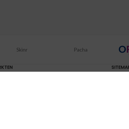
Skinr
Pacha
RKTEN
SITEMA
inchem
( Maandag )
Alle pro
dschendam
( Dinsdag )
Aanbied
acker
( Woensdag )
Merken
ten
( Woensdag )
Privacy 
speet
( Donderdag )
Contact
rdam
( Donderdag )
dermalsen
( Vrijdag )