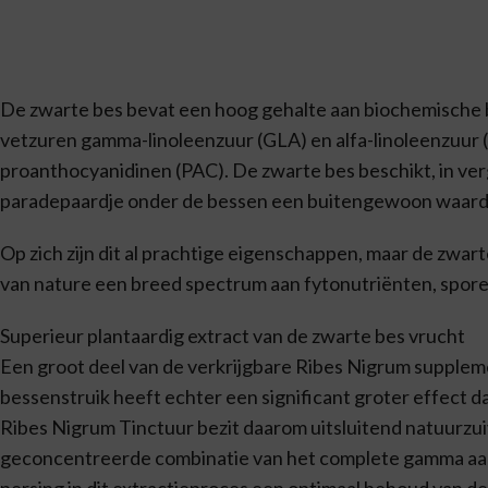
De zwarte bes bevat een hoog gehalte aan biochemische
vetzuren gamma-linoleenzuur (GLA) en alfa-linoleenzuur 
proanthocyanidinen (PAC). De zwarte bes beschikt, in ve
paradepaardje onder de bessen een buitengewoon waardevo
Op zich zijn dit al prachtige eigenschappen, maar de zwa
van nature een breed spectrum aan fytonutriënten, spo
Superieur plantaardig extract van de zwarte bes vrucht
Een groot deel van de verkrijgbare Ribes Nigrum suppleme
bessenstruik heeft echter een significant groter effect d
Ribes Nigrum Tinctuur bezit daarom uitsluitend natuurzu
geconcentreerde combinatie van het complete gamma aan 
persing in dit extractieproces een optimaal behoud van d