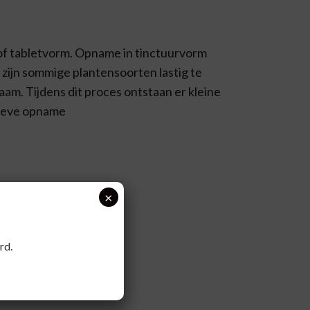
- of tabletvorm. Opname in tinctuurvorm
 zijn sommige plantensoorten lastig te
am. Tijdens dit proces ontstaan er kleine
tieve opname
×
rd.