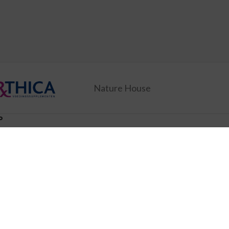
Nature House
P
ducten
Wie zijn wij
ingen
Verzending
Disclaimer
policy
Algemene voorwaarden