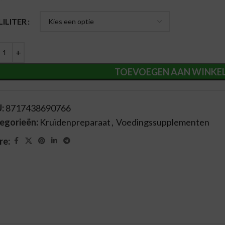
ernative:
LILITER
TOEVOEGEN AAN WINKE
U:
8717438690766
egorieën:
Kruidenpreparaat
,
Voedingssupplementen
re: