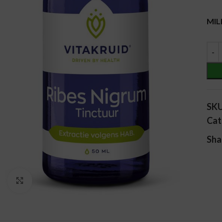
Alt
MIL
SK
Cat
Sha
Vergroten