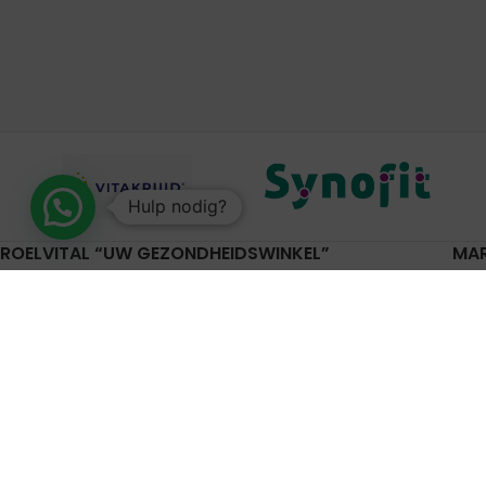
Hulp nodig?
ROELVITAL “UW GEZONDHEIDSWINKEL”
MA
Gor
Rijksstraatweg 20
Lei
4191 SE Geldermalsen
Pijn
0345-701046
Put
Nun
gezondheidswinkel@roelvital.nl
Lee
Gel