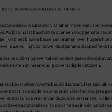
BESCHRIJVING
AANVULLENDE INFORMATIE
 bestanddelen, waaronder vitaminen, mineralen, sporene
(ALA). Daarnaast beschikt ze over een hoog gehalte aan 
rgelijking met blauwe bessen en bramen, over hogere hoev
lle aanvulling voor zowel de algemene als specifieke to
rte bes beschikt nog over tal van andere gezondheidsbevo
renelementen en meervoudig onverzadigde vetzuren.
nten bevat alleen zwarte bes blad extract. Het gebruik va
an extract uit de bladeren, omdat zich hier het hoogste ge
iver extract uit de vrucht van de zwarte bessenstruik. H
actieve bestanddelen uit de zwarte bes in één handzaam
e actieve bestanddelen.