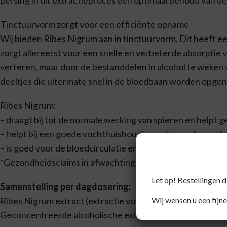
Tinctuurvorm zorgt voor een efficiënte opname
Wij bieden Ribes Nigrum aan in tinctuurvorm. Dit heeft e
zorgt allereerst voor een snelle en verbeterde absorptie 
verteren, maar door de bestanddelen in alcohol te weken w
deeltjes die uitermate snel in de bloedbaan worden opgen
Ribes Nigrum:
– draagt bij tot de normale werking van spieren en helpt 
– helpt bij een goede vochthuishouding en is goed voor d
– is goed voor de bloedcirculatie en bij zware en vermoei
*Gezondheidsclaims in afwachting van Europese toelatin
Let op! Bestellingen 
Samenstelling per dagdosering:
Ribes Nigrum extract (extractie volgens HAB)
Wij wensen u een fijne
Geconcentreerde alcoholische extractie (verhouding één 