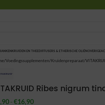
DRANKEN
KRUIDEN EN THEE
DIFFUSERS & ETHERISCHE OLIËN
OVERIGE
AC
me
Voedingssupplementen
Kruidenpreparaat
VITAKRUID
ITAKRUID Ribes nigrum tin
,90
-
€
16,90