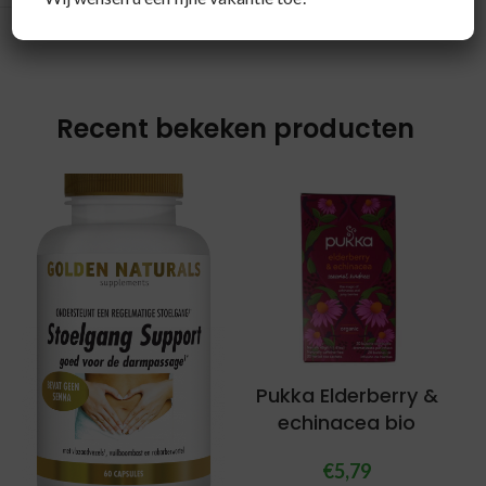
Recent bekeken producten
Pukka Elderberry &
echinacea bio
€
5,79