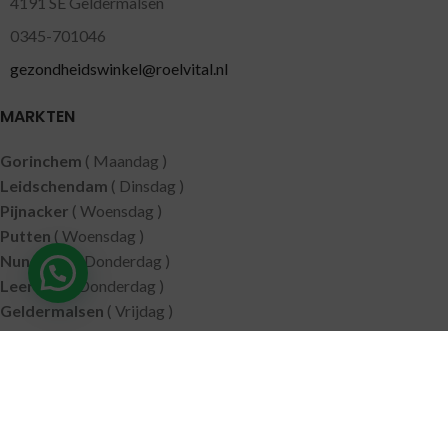
4191 SE Geldermalsen
0345-701046
gezondheidswinkel@roelvital.nl
MARKTEN
Gorinchem
( Maandag )
Leidschendam
( Dinsdag )
Pijnacker
( Woensdag )
Putten
( Woensdag )
Nunspeet
( Donderdag )
Leerdam
( Donderdag )
Geldermalsen
( Vrijdag )
SITEMAP
Alle producten
Wie zijn wij
Aanbiedingen