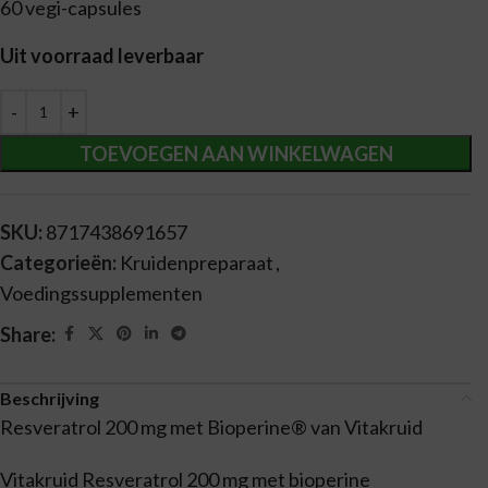
60 vegi-capsules
Uit voorraad leverbaar
Alternative:
TOEVOEGEN AAN WINKELWAGEN
SKU:
8717438691657
Categorieën:
Kruidenpreparaat
,
Voedingssupplementen
Share:
Beschrijving
Resveratrol 200 mg met Bioperine® van Vitakruid
Vitakruid Resveratrol 200 mg met bioperine