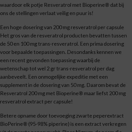
waardoor elk potje Resveratrol met Bioperine® dat bij
ons de stellingen verlaat veilig en puur is!
Een hoge dosering van 200 mg resveratrol per capsule
Het gros van de resveratrol producten bevatten tussen
de 50 en 100 mg trans-resveratrol. Een prima dosering
voor bepaalde toepassingen. Desondanks kennen we
een recent gevonden toepassing waarbij de
wetenschap tot wel 2 gr trans-resveratrol per dag
aanbeveelt. Een onmogelijke expeditie met een
supplement in de dosering van 50 mg. Daarom bevat de
Resveratrol 200 mg met Bioperine® maar liefst 200 mg
resveratrol extract per capsule!
Betere opname door toevoeging zwarte peperextract
BioPerine® (95-98% piperine) is een extract verkregen
uit de zwarte pepervrucht. Piper Nigrum, de naam die