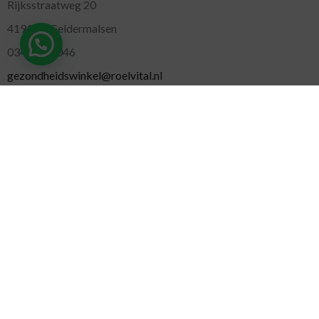
Rijksstraatweg 20
4191 SE Geldermalsen
0345-701046
gezondheidswinkel@roelvital.nl
MARKTEN
Gorinchem
( Maandag )
Leidschendam
( Dinsdag )
Pijnacker
( Woensdag )
Putten
( Woensdag )
Nunspeet
( Donderdag )
Leerdam
( Donderdag )
Geldermalsen
( Vrijdag )
SITEMAP
Alle producten