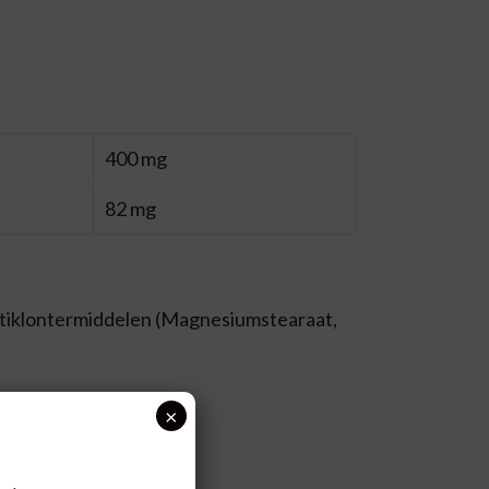
400 mg
82 mg
ntiklontermiddelen (Magnesiumstearaat,
×
 tijdens de maaltijd.