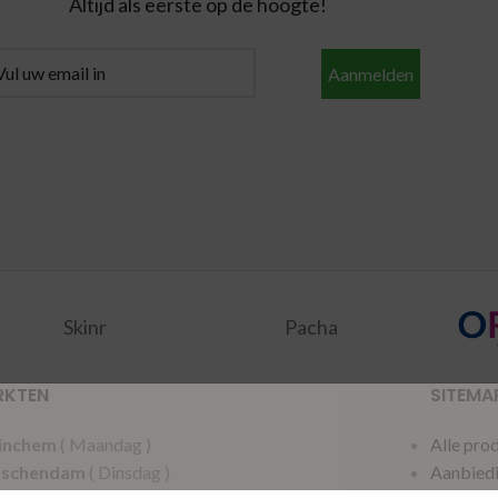
Altijd als eerste op de hoogte!
Aanmelden
Skinr
Pacha
RKTEN
SITEMA
inchem
( Maandag )
Alle pro
dschendam
( Dinsdag )
Aanbied