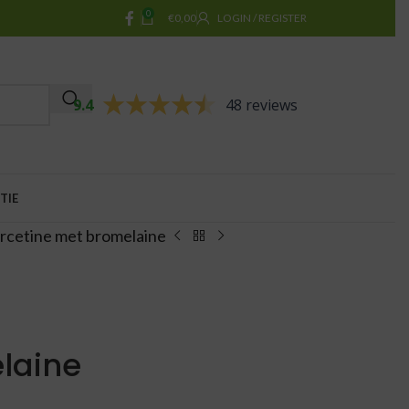
0
€
0,00
LOGIN / REGISTER
9.4
48 reviews
TIE
etine met bromelaine
laine