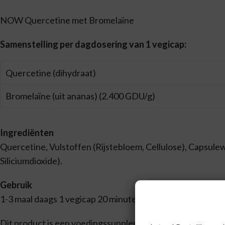
NOW Quercetine met Bromelaïne
Samenstelling per dagdosering van 1 vegicap:
Quercetine (dihydraat)
Bromelaïne (uit ananas) (2.400 GDU/g)
Ingrediënten
Quercetine, Vulstoffen (Rijstebloem, Cellulose), Capsul
Siliciumdioxide).
Gebruik
1-3 maal daags 1 vegicap 20 minuten voor de maaltijd. Pe
Dit product is een voedingssupplement.