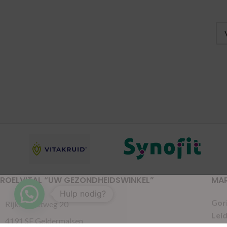
ROELVITAL “UW GEZONDHEIDSWINKEL”
MA
Hulp nodig?
Gor
Rijksstraatweg 20
Lei
4191 SE Geldermalsen