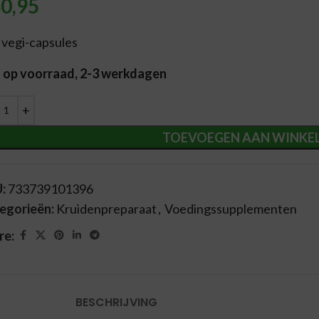
0,95
 vegi-capsules
t op voorraad, 2-3 werkdagen
ernative:
TOEVOEGEN AAN WINKE
U:
733739101396
egorieën:
Kruidenpreparaat
,
Voedingssupplementen
re:
BESCHRIJVING