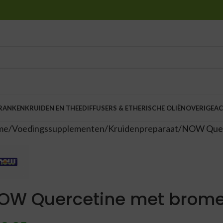
DRANKEN
KRUIDEN EN THEE
DIFFUSERS & ETHERISCHE OLIËN
OVERIGE
AC
me
Voedingssupplementen
Kruidenpreparaat
NOW Querc
OW Quercetine met brome