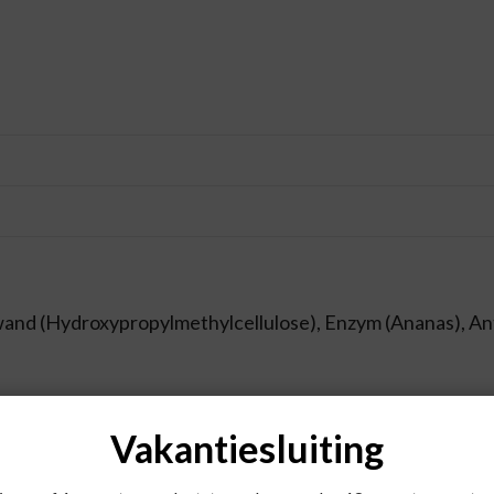
ewand (Hydroxypropylmethylcellulose), Enzym (Ananas), A
rsonen met een gevoelige maag kunnen de capsules innemen
Vakantiesluiting