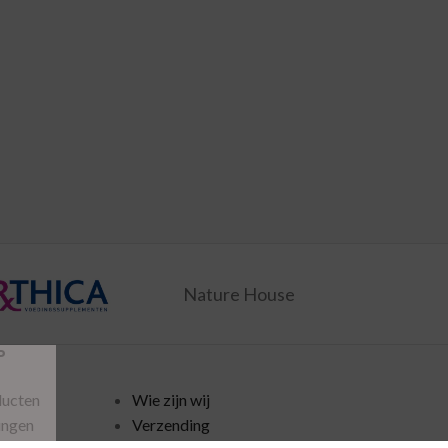
Nature House
P
ducten
Wie zijn wij
ingen
Verzending