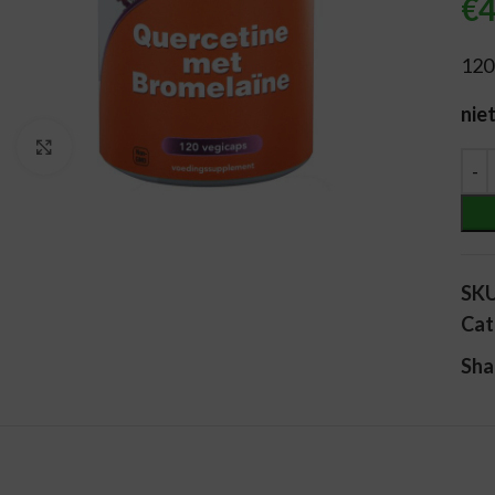
€
4
120
nie
Vergroten
Alt
SK
Cat
Sha