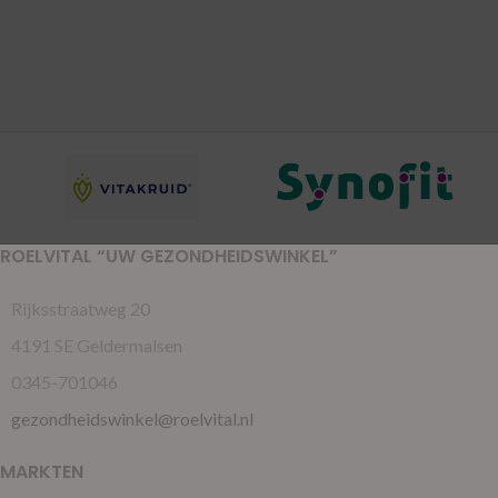
ROELVITAL “UW GEZONDHEIDSWINKEL”
Rijksstraatweg 20
4191 SE Geldermalsen
0345-701046
gezondheidswinkel@roelvital.nl
MARKTEN