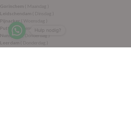
Gorinchem
( Maandag )
Leidschendam
( Dinsdag )
Pijnacker
( Woensdag )
Putten
( Woensdag )
Hulp nodig?
Nunspeet
( Donderdag )
Leerdam
( Donderdag )
Geldermalsen
( Vrijdag )
SITEMAP
Alle producten
Wie zijn wij
Aanbiedingen
Verzending
Merken
Disclaimer
Privacy policy
Algemene voorwaarden