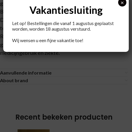
×
gevarieerde voeding.
Vakantiesluiting
Buiten bereik van jonge kinderen houden.
Droog, afgesloten en bij kamertemperatuur bewaren,
Let op! Bestellingen die vanaf 1 augustus geplaatst
tenzij anders geadviseerd op het etiket.
worden, worden 18 augustus verstuurd.
Raadpleeg een deskundige alvorens supplementen te
Wij wensen u een fijne vakantie toe!
gebruiken in geval van zwangerschap, lactatie,
medicijngebruik en ziekte.
Aanvullende informatie
About brand
Recent bekeken producten