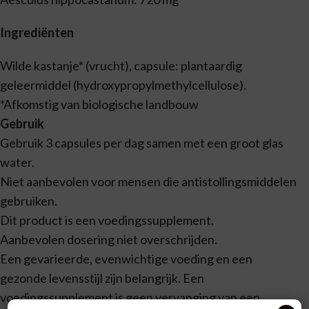
Ingrediënten
Wilde kastanje* (vrucht), capsule: plantaardig
geleermiddel (hydroxypropylmethylcellulose).
*Afkomstig van biologische landbouw
Gebruik
Gebruik 3 capsules per dag samen met een groot glas
water.
Niet aanbevolen voor mensen die antistollingsmiddelen
gebruiken.
Dit product is een voedingssupplement.
Aanbevolen dosering niet overschrijden.
Een gevarieerde, evenwichtige voeding en een
gezonde levensstijl zijn belangrijk. Een
voedingssupplement is geen vervanging van een