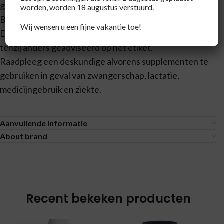
gevarieerde voeding.
worden, worden 18 augustus verstuurd.
Buiten bereik van jonge kinderen houden.
Wij wensen u een fijne vakantie toe!
Droog, afgesloten en bij kamertemperatuur bewaren,
tenzij anders geadviseerd op het etiket.
Raadpleeg een deskundige alvorens supplementen te
gebruiken in geval van zwangerschap, lactatie,
medicijngebruik en ziekte.
Aanvullende informatie
About brand
Recent bekeken producten