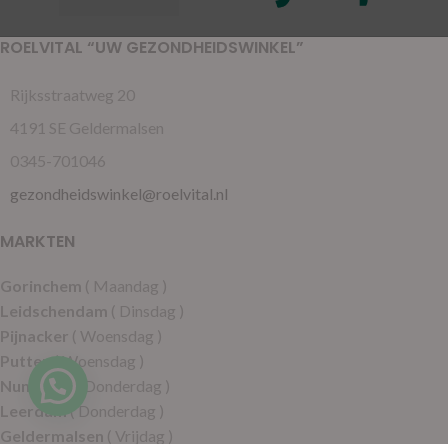
ROELVITAL “UW GEZONDHEIDSWINKEL”
Rijksstraatweg 20
4191 SE Geldermalsen
0345-701046
gezondheidswinkel@roelvital.nl
MARKTEN
Gorinchem
( Maandag )
Leidschendam
( Dinsdag )
Pijnacker
( Woensdag )
Putten
( Woensdag )
Nunspeet
( Donderdag )
Leerdam
( Donderdag )
Geldermalsen
( Vrijdag )