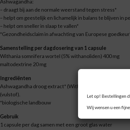
Ashwagandha:
– draagt bij aan de normale weerstand tegen stress*
– helpt om geestelijk en lichamelijk in balans te blijven in 
– helpt om sneller in slaap te vallen*
*Gezondheidsclaim in afwachting van Europese goedkeur
Samenstelling per dagdosering van 1 capsule
Withania somnifera wortel (5% withanoliden) 400 mg
maltodextrine 20 mg
Ingrediënten
Ashwagandha droog extract* (Withania somnifera wortel g
(vulstof).
Let op! Bestellingen 
*biologische landbouw
Wij wensen u een fijne
Gebruik
1 capsule per dag samen met een groot glas water