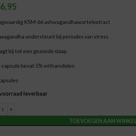
6,95
gwaardig KSM-66 ashwagandhawortelextract
wagandha ondersteunt bij periodes van stress
agt bij tot een gezonde slaap
e capsule bevat 5% withanoliden
capsules
 voorraad leverbaar
ernative:
TOEVOEGEN AAN WINKE