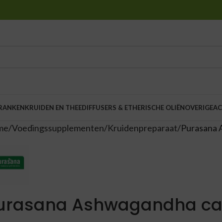
DRANKEN
KRUIDEN EN THEE
DIFFUSERS & ETHERISCHE OLIËN
OVERIGE
AC
me
Voedingssupplementen
Kruidenpreparaat
Purasana 
urasana Ashwagandha ca