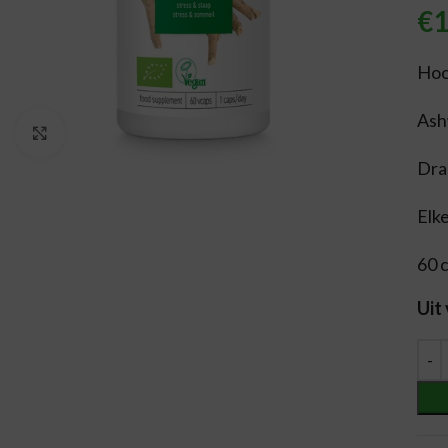
€
1
Hoo
Ash
Vergroten
Dra
Elk
60 
Uit
Alt