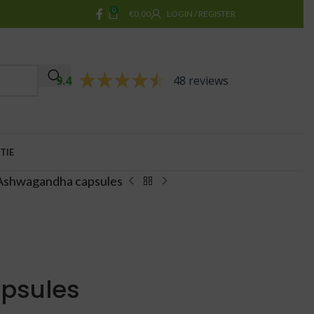
0
€
0,00
LOGIN / REGISTER
9.4
48 reviews
TIE
Ashwagandha capsules
psules