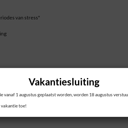
periodes van stress*
ing
Vakantiesluiting
estandaardiseerd op 5% withanoliden), hydroxypropylmeth
die vanaf 1 augustus geplaatst worden, worden 18 augustus verstuu
 vakantie toe!