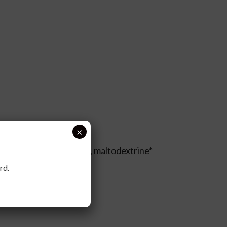
×
ylcellulose (capsule), maltodextrine*
rd.