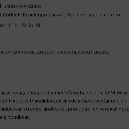
U:
5400706618083
egorieën:
Kruidenpreparaat
,
Voedingssupplementen
re:
RIJVING
AANVULLENDE INFORMATIE
ABOUT BRAND
 mg ashwagandhapoeder met 5% withanoliden. KSM-66 ash
ntraties withanoliden, dit zijn de actieve bestanddelen. 
 middel van strenge landbouw-, productie- en verpakkingsp
lang houdbaar.