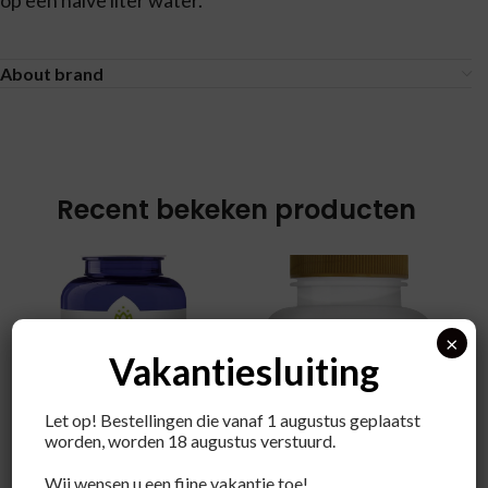
op een halve liter water.
About brand
Recent bekeken producten
×
Vakantiesluiting
Let op! Bestellingen die vanaf 1 augustus geplaatst
worden, worden 18 augustus verstuurd.
VITAKRUID Betaine
Wij wensen u een fijne vakantie toe!