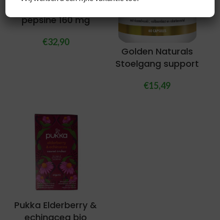
HCL 650 mg &
pepsine 160 mg
€
32,90
Golden Naturals
Stoelgang support
€
15,49
Pukka Elderberry &
echinacea bio