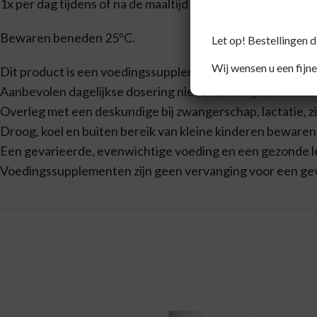
1x per dag tijdens of na de maaltijd 1 capsule met niet-br
Bewaren beneden 25ºC.
Let op! Bestellingen 
Wij wensen u een fijne
Dit product is een voedingssupplement.
Aanbevolen dagelijkse dosering niet overschrijden.
Overleg met een deskundige bij zwangerschap, lactatie, z
Droog, koel en buiten bereik van kleine kinderen bewaren
Een gevarieerde, evenwichtige voeding en een gezonde lev
Voedingssupplementen zijn geen vervanging voor een ge