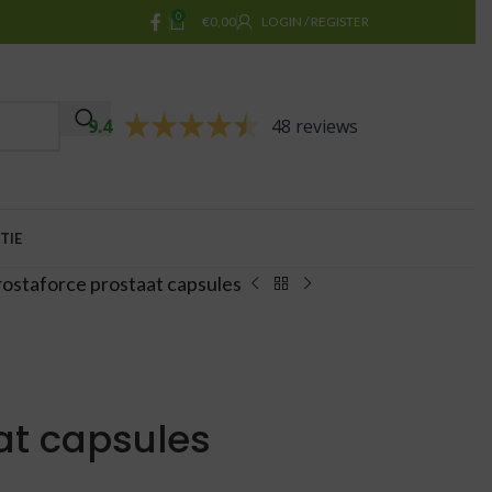
0
€
0,00
LOGIN / REGISTER
9.4
48 reviews
TIE
rostaforce prostaat capsules
at capsules