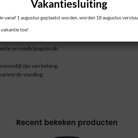
Vakantiesluiting
uisend water innemen.
die vanaf 1 augustus geplaatst worden, worden 18 augustus verstuu
 vakantie toe!
iekte en medicijngebruik.
.
ensstijl zijn van belang.
varieerde voeding.
Recent bekeken producten