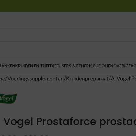
DRANKEN
KRUIDEN EN THEE
DIFFUSERS & ETHERISCHE OLIËN
OVERIGE
AC
me
Voedingssupplementen
Kruidenpreparaat
A. Vogel P
. Vogel Prostaforce prosta