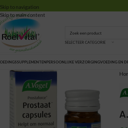
Skip to navigation
Skip to main content
SELECTEER CATEGORIE
OEDINGSSUPPLEMENTEN
PERSOONLIJKE VERZORGING
VOEDING EN 
Ho
A