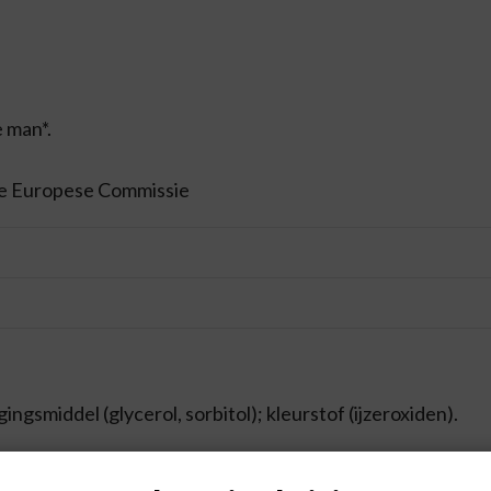
 man*.
de Europese Commissie
ngsmiddel (glycerol, sorbitol); kleurstof (ijzeroxiden).