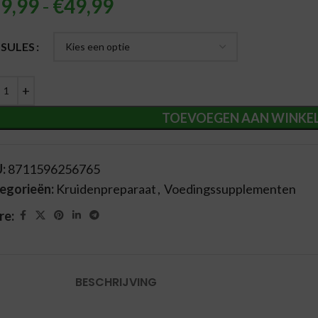
9,99
-
€
49,99
ernative:
SULES
TOEVOEGEN AAN WINKE
U:
8711596256765
egorieën:
Kruidenpreparaat
,
Voedingssupplementen
re:
BESCHRIJVING