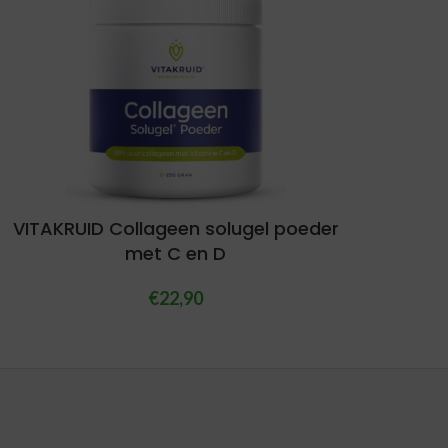
VITAKRUID Collageen solugel poeder
met C en D
€
22,90