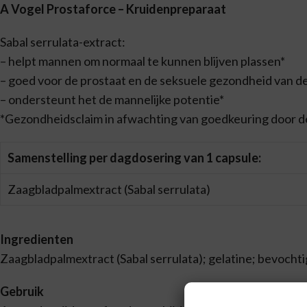
A Vogel Prostaforce – Kruidenpreparaat
Sabal serrulata-extract:
– helpt mannen om normaal te kunnen blijven plassen*
– goed voor de prostaat en de seksuele gezondheid van de
– ondersteunt het de mannelijke potentie*
*Gezondheidsclaim in afwachting van goedkeuring door 
Samenstelling per dagdosering van 1 capsule:
Zaagbladpalmextract (Sabal serrulata)
Ingredienten
Zaagbladpalmextract (Sabal serrulata); gelatine; bevochtigi
Gebruik