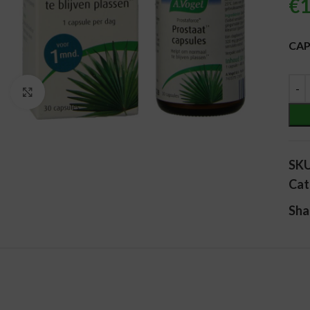
€
1
Alt
CAP
Vergroten
SK
Cat
Sha