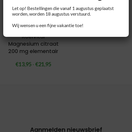
Let op! Bestellingen die vanaf 1 augustus geplaatst
worden, worden 18 augustus verstuurd.
Wij wensen u een fijne vakantie toe!
RoelVital
Magnesium citraat
200 mg elementair
€
13,95
-
€
21,95
Aanmelden nieuwsbrief