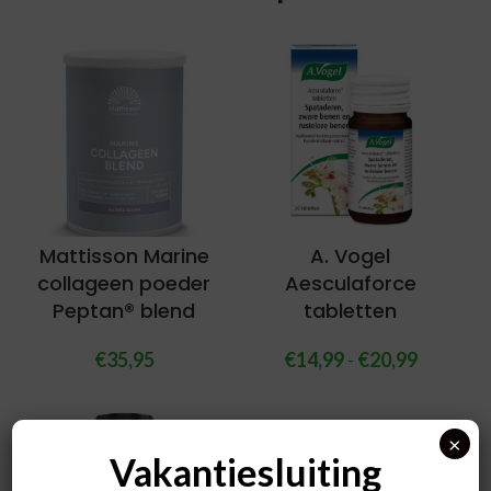
Mattisson Marine
A. Vogel
collageen poeder
Aesculaforce
Peptan® blend
tabletten
€
35,95
€
14,99
-
€
20,99
×
Vakantiesluiting